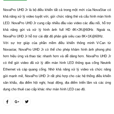
NovaPro UHD Jr là bộ điều khiển tất cả trong một mới của NovaStar có
khả năng xử lý video tuyệt vời, gửi chức năng thẻ và cấu hình màn hình
LED. NovaPro UHD Jr cung cấp nhiều đầu vào video các đầu nối, hỗ trợ
khả năng gửi và xử lý hình ảnh full HD 4K×2K@60Hz. Ngoài ra,
NovaPro UHD Jr hỗ trợ cài đặt độ phân giải siêu cao 8K×1K@60Hz.
Với sự trợ giúp của phần mềm điều khiển thông minh V-Can từ
Novastar, NovaPro UHD Jr có thể cho phép khảm hình ảnh phong phú
hơn hiệu ứng và thao tác nhanh hơn và dễ dàng hơn. NovaPro UHD Jr
có thể gửi video đã xử lý đến màn hình LED thông qua cổng Neutrik
Ethernet và cáp quang cổng. Nhờ khả năng xử lý video và chức năng
gửi mạnh mẽ, NovaPro UHD Jr rất phù hợp cho các hệ thống điều khiển
sân khấu, địa điểm hội nghị, hoạt động, địa điểm triển lãm và các ứng
dụng cho thuê cao cấp khác như màn hình LED cao độ.