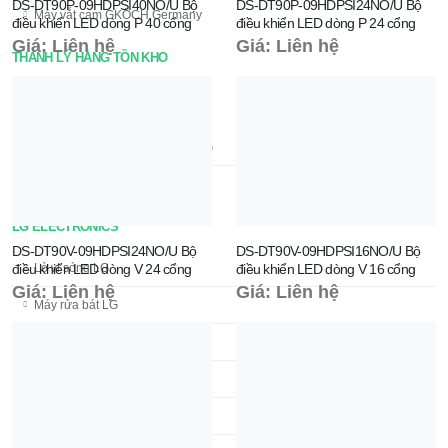
DS-DT90P-09HDPSI40NO/U Bộ
DS-DT90P-09HDPSI24NO/U Bộ
Máy vắt cam GKÖCH Germany
điều khiển LED dòng P 40 cổng
điều khiển LED dòng P 24 cổng
Giá: Liên hệ
Giá: Liên hệ
THANH LÝ HÀNG TỒN KHO
SẢN PHẨM ĐANG GIẢM GIÁ SỐC
Sản phẩm đang giảm giá của LG
Màn hình tương tác Hikvision
LG ELECTRONICS
DS-DT90V-09HDPSI24NO/U Bộ
DS-DT90V-09HDPSI16NO/U Bộ
điều khiển LED dòng V 24 cổng
điều khiển LED dòng V 16 cổng
Lò vi sóng LG
Giá: Liên hệ
Giá: Liên hệ
Máy rửa bát LG
Máy sấy công nghiệp LG
Máy giặt công nghiệp LG
Máy lọc không khí LG