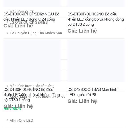
Smart TV LG
Màn hình OLED
DS-DT90C-07HDPSDI24NO/U Bộ
DS-DT30P-01HI02NO Bộ điều
điều khiển LED dòng C 24 cổng
khiển LED đồng bộ và không đồng
LG ONE:QUICK SERIES
bộ DT30 2 cổng
Giá: Liên hệ
Giá: Liên hệ
TV Chuyên Dụng Cho Khách Sạn
Màn hình quảng cáo LG
Màn hình ghép LG
Hội nghị truyền hình
Màn hình LED LG
Màn hình tương tác cảm ứng
DS-DT30P-01HI01NO Bộ điều
DS-D4280CO-1BAB Màn hình
khiển LED đồng bộ và không đồng
LED ngoài trời P8
Kiosk, Màn hình đặc biệt, máy chiếu
bộ DT30 1 cổng
Giá: Liên hệ
Giá: Liên hệ
HIKVISION
All-in-One LED