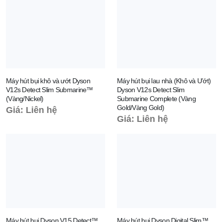
Máy hút bụi khô và ướt Dyson
Máy hút bụi lau nhà (Khô và Ướt)
V12s Detect Slim Submarine™
Dyson V12s Detect Slim
(Vàng/Nickel)
Submarine Complete (Vàng
Gold/Vàng Gold)
Giá: Liên hệ
Giá: Liên hệ
Máy hút bụi Dyson V15 Detect™
Máy hút bụi Dyson Digital Slim™