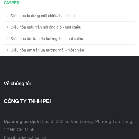
CASPER
Điều hòa tủ đứng một chiều/ hai chiều
Điều hòa giấu trần nối ống gió - một chiều
Điều hòa âm trần đa hướng thổi - hai chiều
Điều hòa âm trần đa hướng thổi - một chiều
Về chúng tôi
CÔNG TY TNHH PEI
Địa chỉ giao dịch:
Lầu 3, 232 Lê Văn Lương, Phường Tân Hưng,
TP.Hồ Chí Minh
Email:
admin@pei.vn