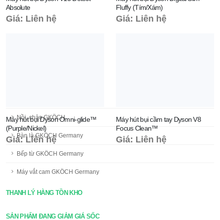
Absolute
Fluffy (Tím/Xám)
Giá: Liên hệ
Giá: Liên hệ
GKÖCH
Dụng cụ nhà bếp GKÖCH
Nồi, chảo GKÖCH
Máy hút bụi Dyson Omni-glide™
Máy hút bụi cầm tay Dyson V8
(Purple/Nickel)
Focus Clean™
Bàn là GKÖCH Germany
Giá: Liên hệ
Giá: Liên hệ
Bếp từ GKÖCH Germany
Máy vắt cam GKÖCH Germany
THANH LÝ HÀNG TỒN KHO
SẢN PHẨM ĐANG GIẢM GIÁ SỐC