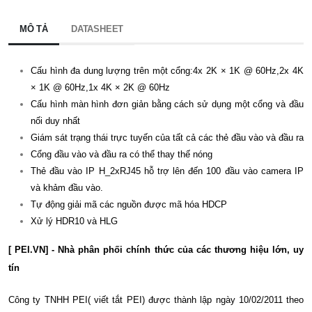
MÔ TẢ
DATASHEET
Cấu hình đa dung lượng trên một cổng:4x 2K × 1K @ 60Hz,2x 4K
× 1K @ 60Hz,1x 4K × 2K @ 60Hz
Cấu hình màn hình đơn giản bằng cách sử dụng một cổng và đầu
nối duy nhất
Giám sát trạng thái trực tuyến của tất cả các thẻ đầu vào và đầu ra
Cổng đầu vào và đầu ra có thể thay thế nóng
Thẻ đầu vào IP H_2xRJ45 hỗ trợ lên đến 100 đầu vào camera IP
và khảm đầu vào.
Tự động giải mã các nguồn được mã hóa HDCP
Xử lý HDR10 và HLG
[ PEI.VN] - Nhà phân phối chính thức của các thương hiệu lớn, uy
tín
Công ty TNHH PEI( viết tắt PEI) được thành lập ngày 10/02/2011 theo