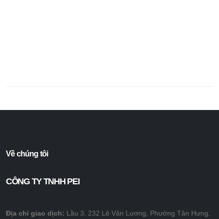
Về chúng tôi
CÔNG TY TNHH PEI
Địa chỉ giao dịch:
Lầu 3, 232 Lê Văn Lương, Phường Tân Hưng,