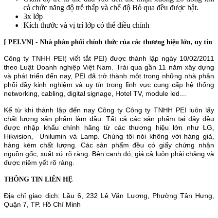
cả chức năng độ trễ thấp và chế độ Bỏ qua đều được bật.
3x lớp
Kích thước và vị trí lớp có thể điều chỉnh
[ PEI.VN] - Nhà phân phối chính thức của các thương hiệu lớn, uy tín
Công ty TNHH PEI( viết tắt PEI) được thành lập ngày 10/02/2011
theo Luật Doanh nghiệp Việt Nam. Trải qua gần 11 năm xây dựng
và phát triển đến nay, PEI đã trở thành một trong những nhà phân
phối đầy kinh nghiệm và uy tín trong lĩnh vực cung cấp hệ thống
networking, cabling, digital signage, Hotel TV, module led…
Kể từ khi thành lập đến nay Công ty Công ty TNHH PEI luôn lấy
chất lượng sản phẩm làm đầu. Tất cả các sản phẩm tại đây đều
được nhập khẩu chính hãng từ các thương hiệu lớn như LG,
Hikvision, Unilumin và Lamp. Chúng tôi nói không với hàng giả,
hàng kém chất lượng. Các sản phẩm đều có giấy chứng nhận
nguồn gốc, xuất xứ rõ ràng. Bên cạnh đó, giá cả luôn phải chăng và
được niêm yết rõ ràng.
THÔNG TIN LIÊN HỆ
Địa chỉ giao dịch: Lầu 6, 232 Lê Văn Lương, Phường Tân Hưng,
Quận 7, TP. Hồ Chí Minh