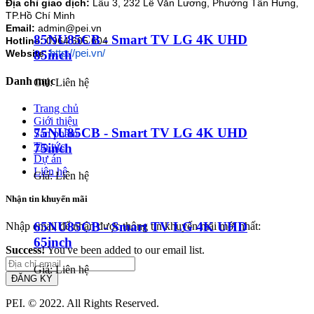
Địa chỉ giao dịch:
Lầu 3, 232 Lê Văn Lương, Phường Tân Hưng,
TP.Hồ Chí Minh
Email:
admin@pei.vn
85NU85CB - Smart TV LG 4K UHD
Hotline:
0964 605 604
http://pei.vn/
85inch
Website
:
Danh mục
Giá: Liên hệ
Trang chủ
Giới thiệu
75NU85CB - Smart TV LG 4K UHD
Sản phẩm
Tin tức
75inch
Dự án
Liên hệ
Giá: Liên hệ
Nhận tin khuyến mãi
65NU85CB - Smart TV LG 4K UHD
Nhập email để nhận được thông tin khuyến mãi mới nhất:
65inch
Success!
You've been added to our email list.
Giá: Liên hệ
ĐĂNG KÝ
PEI. © 2022. All Rights Reserved.