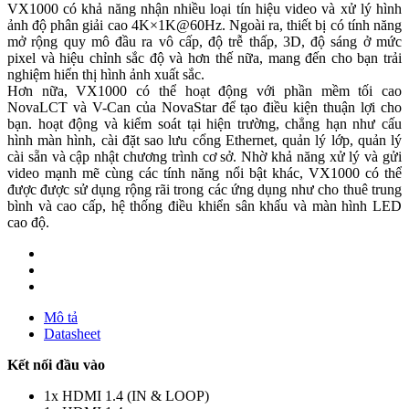
VX1000 có khả năng nhận nhiều loại tín hiệu video và xử lý hình
ảnh độ phân giải cao 4K×1K@60Hz. Ngoài ra, thiết bị có tính năng
mở rộng quy mô đầu ra vô cấp, độ trễ thấp, 3D, độ sáng ở mức
pixel và hiệu chỉnh sắc độ và hơn thế nữa, mang đến cho bạn trải
nghiệm hiển thị hình ảnh xuất sắc.
Hơn nữa, VX1000 có thể hoạt động với phần mềm tối cao
NovaLCT và V-Can của NovaStar để tạo điều kiện thuận lợi cho
bạn. hoạt động và kiểm soát tại hiện trường, chẳng hạn như cấu
hình màn hình, cài đặt sao lưu cổng Ethernet, quản lý lớp, quản lý
cài sẵn và cập nhật chương trình cơ sở. Nhờ khả năng xử lý và gửi
video mạnh mẽ cùng các tính năng nổi bật khác, VX1000 có thể
được được sử dụng rộng rãi trong các ứng dụng như cho thuê trung
bình và cao cấp, hệ thống điều khiển sân khấu và màn hình LED
cao độ.
Mô tả
Datasheet
Kết nối đầu vào
1x HDMI 1.4 (IN & LOOP)