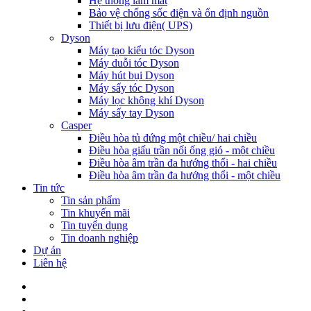
Hệ thống làm mát
Bảo vệ chống sốc điện và ổn định nguồn
Thiết bị lưu điện( UPS)
Dyson
Máy tạo kiểu tóc Dyson
Máy duỗi tóc Dyson
Máy hút bụi Dyson
Máy sấy tóc Dyson
Máy lọc không khí Dyson
Máy sấy tay Dyson
Casper
Điều hòa tủ đứng một chiều/ hai chiều
Điều hòa giấu trần nối ống gió - một chiều
Điều hòa âm trần đa hướng thổi - hai chiều
Điều hòa âm trần đa hướng thổi - một chiều
Tin tức
Tin sản phẩm
Tin khuyến mãi
Tin tuyển dụng
Tin doanh nghiệp
Dự án
Liên hệ