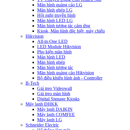
Màn hình quảng cáo LG
Màn hình ghép LG
Hội nghị truyền hình
Màn hình LED LG
Màn hình tương tác cảm ứng
Kiosk, Màn hình đặc biệt, máy chiếu
Hikvision
All-in-One LED
LED Module Hikvision
Phụ kiện màn hình
Màn hình LED
Màn hình ghép
Màn hình tương tác
Màn hình quảng cáo Hikvision
Bộ điều khiển hình ảnh - Controller
B-Tech
Giá treo Videowall
Giá treo màn hình
Digital Signage Kiosks
Máy lạnh ĐHKK
Máy lạnh DAIKIN
Máy lạnh COMFEE
Máy lạnh LG
Schneider Electric