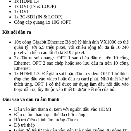
1x HDMI 1.4
1x DVI (IN & LOOP)
1x DVI
1x 3G-SDI (IN & LOOP)
Cổng cáp quang 1x 10G (OPT
Kết nối đầu ra
10x cổng Gigabit Ethernet: Bộ xử lý hình ảnh VX1000 có thể
quản lý tới 6,5 triệu pixel, với chiều rộng tối đa là 10.240
pixel và chiều cao tối đa là 8192 pixel.
2x đầu ra sợi quang: OPT 1 sao chép đầu ra trên 10 cổng
Ethernet, OPT 2 sao chép hoặc sao lưu đầu ra trên 10 cổng
Ethernet.
1x HDMI 1.3: Để giám sát hoặc đầu ra video: OPT 1 tự thích
ứng cho đầu vào video hoặc đầu ra card phát. Nhờ thiết kế tự
thích ứng, OPT 1 có thể được sử dụng làm đầu nối đầu vào
hoặc đầu ra, tùy thuộc vào thiết bị được kết nối của nó.
Đầu vào và đầu ra âm thanh
Đầu vào âm thanh đi kèm với nguồn đầu vào HDMI
Đầu ra âm thanh qua thẻ đa chức năng
Hỗ trợ điều chỉnh âm lượng đầu ra
Độ trễ thấp
Giảm độ trễ từ thẻ đầu vào đến thẻ nhận xuống 20 dòng khi