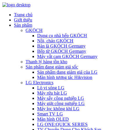
Trang chủ
Giới thiệu
Sản phẩm
GKÖCH
Dụng cụ nhà bếp GKÖCH
Nồi, chảo GKÖCH
Bàn là GKÖCH Germany
Bếp từ GKÖCH Germany
Máy vắt cam GKÖCH Germany
Thanh lý hàng tồn kho
Sản phẩm đang giảm giá sốc
Sản phẩm đang giảm giá của LG
Màn hình tương tác Hikvision
LG Electronics
Lò vi sóng LG
Máy rửa bát LG
Máy sấy công nghiệp LG
Máy giặt công nghiệp LG
Máy lọc không khí LG
Smart TV LG
Màn hình OLED
LG ONE:QUICK SERIES
TV Chuyên Dụng Cho Khách Sạn