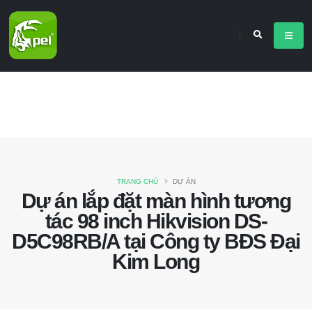
TRANG CHỦ
DỰ ÁN
Dự án lắp đặt màn hình tương
tác 98 inch Hikvision DS-
D5C98RB/A tại Công ty BĐS Đại
Kim Long