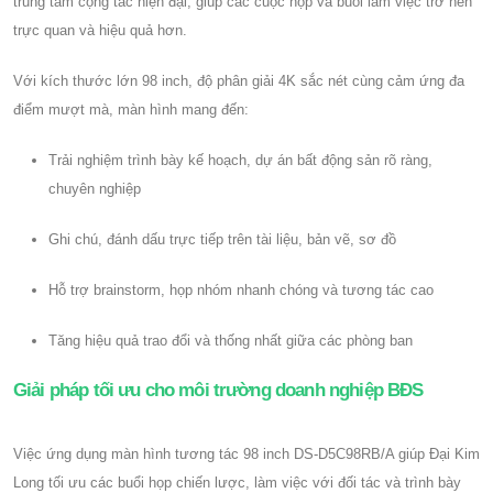
trung tâm cộng tác hiện đại, giúp các cuộc họp và buổi làm việc trở nên
trực quan và hiệu quả hơn.
Với kích thước lớn 98 inch, độ phân giải 4K sắc nét cùng cảm ứng đa
điểm mượt mà, màn hình mang đến:
Trải nghiệm trình bày kế hoạch, dự án bất động sản rõ ràng,
chuyên nghiệp
Ghi chú, đánh dấu trực tiếp trên tài liệu, bản vẽ, sơ đồ
Hỗ trợ brainstorm, họp nhóm nhanh chóng và tương tác cao
Tăng hiệu quả trao đổi và thống nhất giữa các phòng ban
Giải pháp tối ưu cho môi trường doanh nghiệp BĐS
Việc ứng dụng màn hình tương tác 98 inch DS-D5C98RB/A giúp Đại Kim
Long tối ưu các buổi họp chiến lược, làm việc với đối tác và trình bày