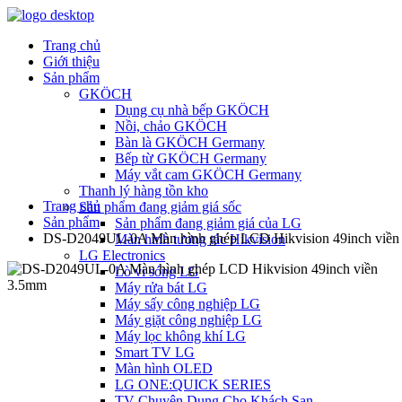
Trang chủ
Giới thiệu
Sản phẩm
GKÖCH
Dụng cụ nhà bếp GKÖCH
Nồi, chảo GKÖCH
Bàn là GKÖCH Germany
Bếp từ GKÖCH Germany
Máy vắt cam GKÖCH Germany
Thanh lý hàng tồn kho
Trang chủ
Sản phẩm đang giảm giá sốc
Sản phẩm
Sản phẩm đang giảm giá của LG
DS-D2049UL-0A Màn hình ghép LCD Hikvision 49inch viền
Màn hình tương tác Hikvision
LG Electronics
Lò vi sóng LG
Máy rửa bát LG
Máy sấy công nghiệp LG
Máy giặt công nghiệp LG
Máy lọc không khí LG
Smart TV LG
Màn hình OLED
LG ONE:QUICK SERIES
TV Chuyên Dụng Cho Khách Sạn