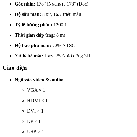
Góc nhìn:
178° (Ngang) / 178° (Dọc)
Độ sâu màu:
8 bit, 16.7 triệu màu
Tỷ lệ tương phản:
1200:1
Thời gian đáp ứng:
8 ms
Độ bao phủ màu:
72% NTSC
Xử lý bề mặt:
Haze 25%, độ cứng 3H
Giao diện
Ngõ vào video & audio:
VGA × 1
HDMI × 1
DVI × 1
DP × 1
USB × 1