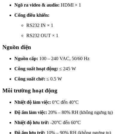
Ngõ ra video & audio:
HDMI × 1
Cổng điều khiển:
RS232 IN × 1
RS232 OUT × 1
Nguồn điện
Nguồn cấp:
100 – 240 VAC, 50/60 Hz
Công suất hoạt động:
≤ 245 W
Công suất chờ:
≤ 0.5 W
Môi trường hoạt động
Nhiệt độ làm việc:
0°C đến 40°C
Độ ẩm làm việc:
20% – 80% RH (không ngưng tụ)
Nhiệt độ lưu trữ:
-20°C đến 60°C
Độ ẩm lưu trữ:
10% – 90% RH (không ngưng tụ)