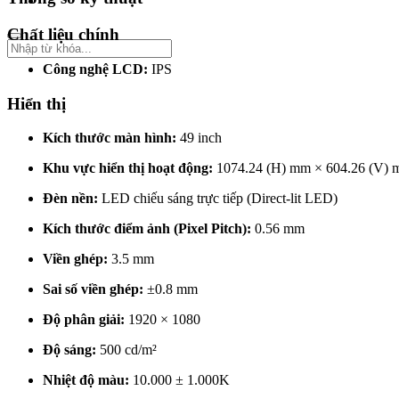
Chất liệu chính
Công nghệ LCD:
IPS
Hiển thị
Kích thước màn hình:
49 inch
Khu vực hiển thị hoạt động:
1074.24 (H) mm × 604.26 (V)
Đèn nền:
LED chiếu sáng trực tiếp (Direct-lit LED)
Kích thước điểm ảnh (Pixel Pitch):
0.56 mm
Viền ghép:
3.5 mm
Sai số viền ghép:
±0.8 mm
Độ phân giải:
1920 × 1080
Độ sáng:
500 cd/m²
Nhiệt độ màu:
10.000 ± 1.000K