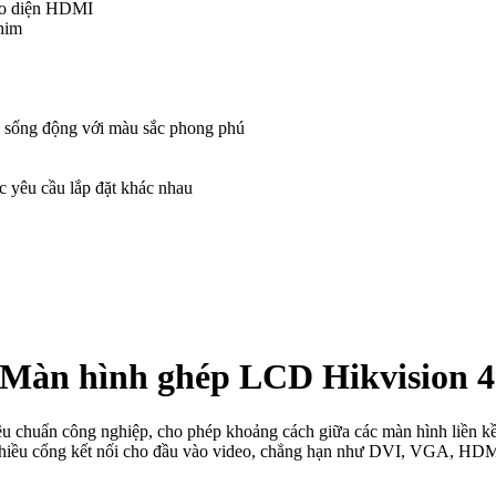
iao diện HDMI
him
h sống động với màu sắc phong phú
c yêu cầu lắp đặt khác nhau
àn hình ghép LCD Hikvision 4
chuẩn công nghiệp, cho phép khoảng cách giữa các màn hình liền kề 
 nhiều cổng kết nối cho đầu vào video, chẳng hạn như DVI, VGA, HDM