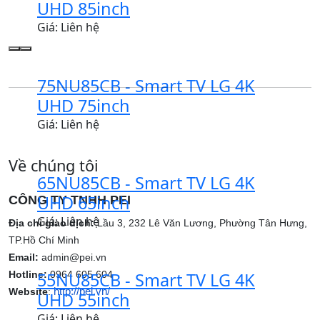
UHD 85inch
Giá: Liên hệ
75NU85CB - Smart TV LG 4K
UHD 75inch
Giá: Liên hệ
Về chúng tôi
65NU85CB - Smart TV LG 4K
UHD 65inch
CÔNG TY TNHH PEI
Giá: Liên hệ
Địa chỉ giao dịch:
Lầu 3, 232 Lê Văn Lương, Phường Tân Hưng,
TP.Hồ Chí Minh
Email:
admin@pei.vn
Hotline:
55NU85CB - Smart TV LG 4K
0964 605 604
http://pei.vn/
Website
:
UHD 55inch
Giá: Liên hệ