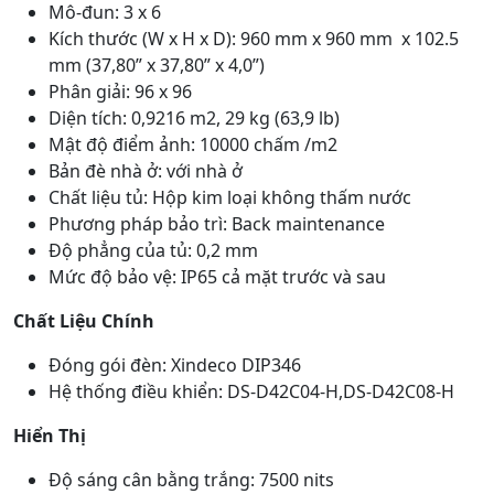
Mô-đun: 3 x 6
Kích thước (W x H x D): 960 mm x 960 mm x 102.5
mm (37,80” x 37,80” x 4,0”)
Phân giải: 96 x 96
Diện tích: 0,9216 m2, 29 kg (63,9 lb)
Mật độ điểm ảnh: 10000 chấm /m2
Bản đè nhà ở: với nhà ở
Chất liệu tủ: Hộp kim loại không thấm nước
Phương pháp bảo trì: Back maintenance
Độ phẳng của tủ: 0,2 mm
Mức độ bảo vệ: IP65 cả mặt trước và sau
Chất Liệu Chính
Đóng gói đèn: Xindeco DIP346
Hệ thống điều khiển: DS-D42C04-H,DS-D42C08-H
Hiển Thị
Độ sáng cân bằng trắng: 7500 nits