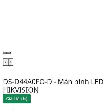
‹
›
DS-D44A0FO-D - Màn hình LED
HIKVISION
Giá: Liên hệ