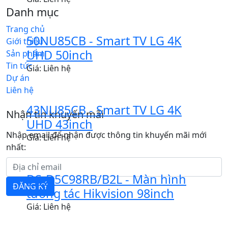
Danh mục
Trang chủ
50NU85CB - Smart TV LG 4K
Giới thiệu
UHD 50inch
Sản phẩm
Tin tức
Giá: Liên hệ
Dự án
Liên hệ
43NU85CB - Smart TV LG 4K
Nhận tin khuyến mãi
UHD 43inch
Nhập email để nhận được thông tin khuyến mãi mới
Giá: Liên hệ
nhất:
DS-D5C98RB/B2L - Màn hình
ĐĂNG KÝ
tương tác Hikvision 98inch
Giá: Liên hệ