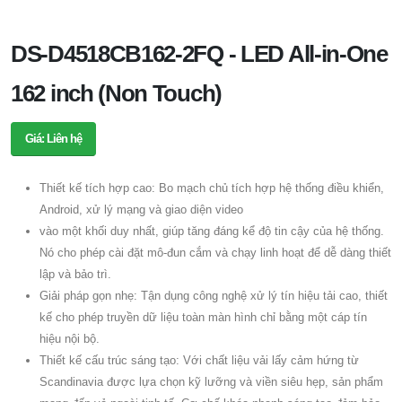
DS-D4518CB162-2FQ - LED All-in-One
162 inch (Non Touch)
Giá: Liên hệ
Thiết kế tích hợp cao: Bo mạch chủ tích hợp hệ thống điều khiển,
Android, xử lý mạng và giao diện video
vào một khối duy nhất, giúp tăng đáng kể độ tin cậy của hệ thống.
Nó cho phép cài đặt mô-đun cắm và chạy linh hoạt để dễ dàng thiết
lập và bảo trì.
Giải pháp gọn nhẹ: Tận dụng công nghệ xử lý tín hiệu tải cao, thiết
kế cho phép truyền dữ liệu toàn màn hình chỉ bằng một cáp tín
hiệu nội bộ.
Thiết kế cấu trúc sáng tạo: Với chất liệu vải lấy cảm hứng từ
Scandinavia được lựa chọn kỹ lưỡng và viền siêu hẹp, sản phẩm