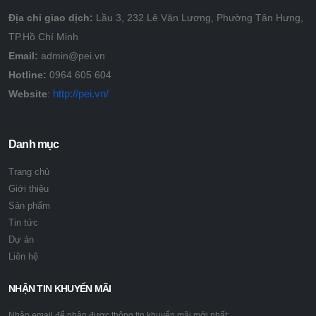
Địa chỉ giao dịch:
Lầu 3, 232 Lê Văn Lương, Phường Tân Hưng,
TP.Hồ Chí Minh
Email:
admin@pei.vn
Hotline:
0964 605 604
http://pei.vn/
Website
:
Danh mục
Trang chủ
Giới thiệu
Sản phẩm
Tin tức
Dự án
Liên hệ
NHẬN TIN KHUYẾN MÃI
Nhập email để nhận được thông tin khuyến mãi mới nhất: