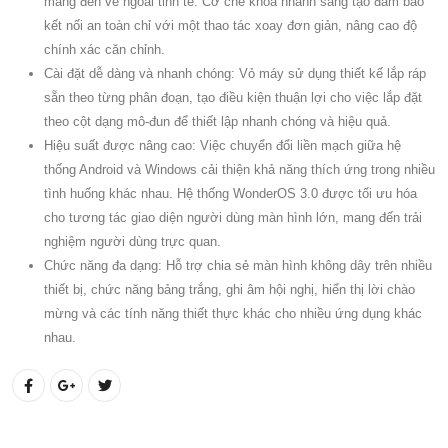
mang đến vẻ ngoài tinh tế. Cơ chế khóa nhanh sáng tạo đảm bảo
kết nối an toàn chỉ với một thao tác xoay đơn giản, nâng cao độ
chính xác căn chỉnh.
Cài đặt dễ dàng và nhanh chóng: Vỏ máy sử dụng thiết kế lắp ráp
sẵn theo từng phân đoạn, tạo điều kiện thuận lợi cho việc lắp đặt
theo cột dạng mô-đun để thiết lập nhanh chóng và hiệu quả.
Hiệu suất được nâng cao: Việc chuyển đổi liền mạch giữa hệ
thống Android và Windows cải thiện khả năng thích ứng trong nhiều
tình huống khác nhau. Hệ thống WonderOS 3.0 được tối ưu hóa
cho tương tác giao diện người dùng màn hình lớn, mang đến trải
nghiệm người dùng trực quan.
Chức năng đa dạng: Hỗ trợ chia sẻ màn hình không dây trên nhiều
thiết bị, chức năng bảng trắng, ghi âm hội nghị, hiển thị lời chào
mừng và các tính năng thiết thực khác cho nhiều ứng dụng khác
nhau.