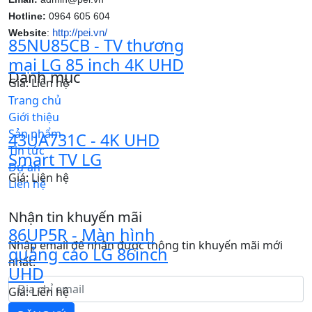
Hotline:
0964 605 604
http://pei.vn/
Website
:
85NU85CB - TV thương
mại LG 85 inch 4K UHD
Danh mục
Giá: Liên hệ
Trang chủ
Giới thiệu
Sản phẩm
43UA731C - 4K UHD
Tin tức
Smart TV LG
Dự án
Giá: Liên hệ
Liên hệ
Nhận tin khuyến mãi
86UP5R - Màn hình
Nhập email để nhận được thông tin khuyến mãi mới
quảng cáo LG 86inch
nhất:
UHD
Giá: Liên hệ