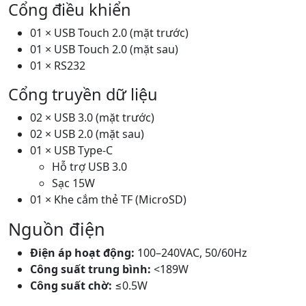
Cổng điều khiển
01 × USB Touch 2.0 (mặt trước)
01 × USB Touch 2.0 (mặt sau)
01 × RS232
Cổng truyền dữ liệu
02 × USB 3.0 (mặt trước)
02 × USB 2.0 (mặt sau)
01 × USB Type-C
Hỗ trợ USB 3.0
Sạc 15W
01 × Khe cắm thẻ TF (MicroSD)
Nguồn điện
Điện áp hoạt động:
100–240VAC, 50/60Hz
Công suất trung bình:
<189W
Công suất chờ:
≤0.5W