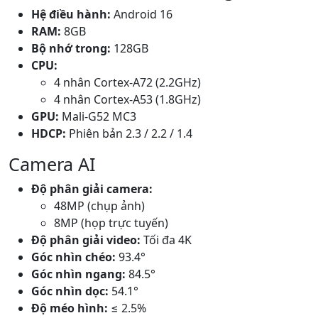
Hệ điều hành:
Android 16
RAM:
8GB
Bộ nhớ trong:
128GB
CPU:
4 nhân Cortex-A72 (2.2GHz)
4 nhân Cortex-A53 (1.8GHz)
GPU:
Mali-G52 MC3
HDCP:
Phiên bản 2.3 / 2.2 / 1.4
Camera AI
Độ phân giải camera:
48MP (chụp ảnh)
8MP (họp trực tuyến)
Độ phân giải video:
Tối đa 4K
Góc nhìn chéo:
93.4°
Góc nhìn ngang:
84.5°
Góc nhìn dọc:
54.1°
Độ méo hình:
≤ 2.5%