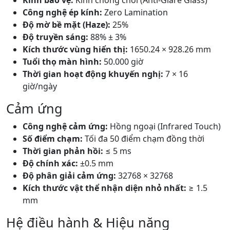
Kính bảo vệ:
Kính chống chói (Anti-Glare Glass)
Công nghệ ép kính:
Zero Lamination
Độ mờ bề mặt (Haze):
25%
Độ truyền sáng:
88% ± 3%
Kích thước vùng hiển thị:
1650.24 × 928.26 mm
Tuổi thọ màn hình:
50.000 giờ
Thời gian hoạt động khuyến nghị:
7 × 16
giờ/ngày
Cảm ứng
Công nghệ cảm ứng:
Hồng ngoại (Infrared Touch)
Số điểm chạm:
Tối đa 50 điểm chạm đồng thời
Thời gian phản hồi:
≤ 5 ms
Độ chính xác:
±0.5 mm
Độ phân giải cảm ứng:
32768 × 32768
Kích thước vật thể nhận diện nhỏ nhất:
≥ 1.5
mm
Hệ điều hành & Hiệu năng