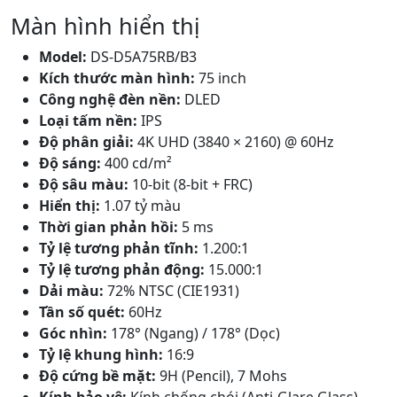
Màn hình hiển thị
Model:
DS-D5A75RB/B3
Kích thước màn hình:
75 inch
Công nghệ đèn nền:
DLED
Loại tấm nền:
IPS
Độ phân giải:
4K UHD (3840 × 2160) @ 60Hz
Độ sáng:
400 cd/m²
Độ sâu màu:
10-bit (8-bit + FRC)
Hiển thị:
1.07 tỷ màu
Thời gian phản hồi:
5 ms
Tỷ lệ tương phản tĩnh:
1.200:1
Tỷ lệ tương phản động:
15.000:1
Dải màu:
72% NTSC (CIE1931)
Tần số quét:
60Hz
Góc nhìn:
178° (Ngang) / 178° (Dọc)
Tỷ lệ khung hình:
16:9
Độ cứng bề mặt:
9H (Pencil), 7 Mohs