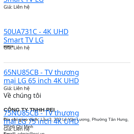
Giá: Liên hệ
50UA731C - 4K UHD
Smart TV LG
Giá: Liên hệ
65NU85CB - TV thương
mại LG 65 inch 4K UHD
Giá: Liên hệ
Về chúng tôi
CÔNG TY TNHH PEI
75NU85CB - TV thương
mại LG 75 inch 4K UHD
Địa chỉ giao dịch:
Lầu 3, 232 Lê Văn Lương, Phường Tân Hưng,
TP.Hồ Chí Minh
Giá: Liên hệ
Email:
admin@pei.vn