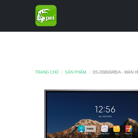
TRANG CHỦ
SẢN PHẨM
DS-D5B65RB/A - MÀN 