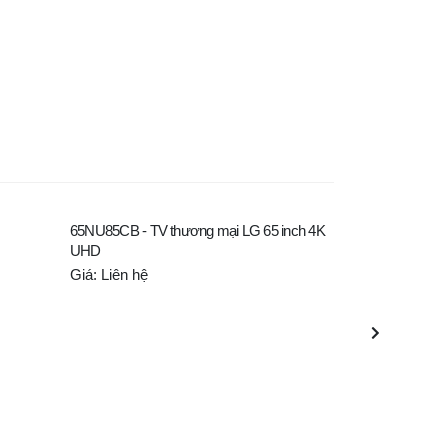
65NU85CB - TV thương mại LG 65 inch 4K
75NU85CB - TV 
UHD
UHD
Giá: Liên hệ
Giá: Liên hệ