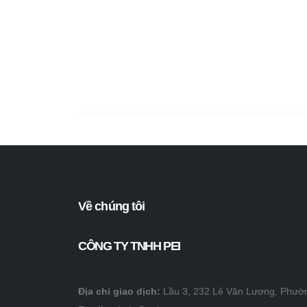
Về chúng tôi
CÔNG TY TNHH PEI
Địa chỉ giao dịch:
Lầu 3, 232 Lê Văn Lương, Phườ