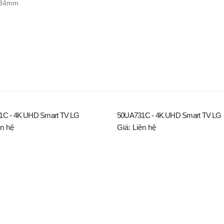
 234mm
1C - 4K UHD Smart TV LG
50UA731C - 4K UHD Smart TV LG
ên hệ
Giá: Liên hệ