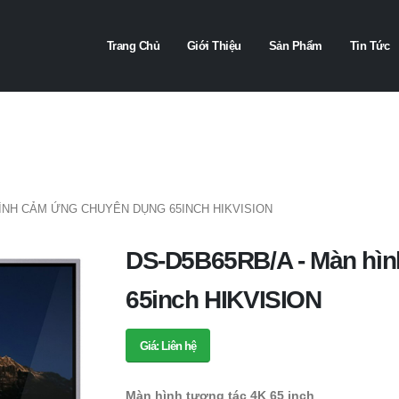
Trang Chủ
Giới Thiệu
Sản Phẩm
Tin Tức
HÌNH CẢM ỨNG CHUYÊN DỤNG 65INCH HIKVISION
DS-D5B65RB/A - Màn hì
65inch HIKVISION
Giá: Liên hệ
Màn hình tương tác 4K 65 inch