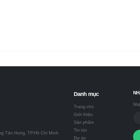
NH
Danh mục
Nhậ
Trang chủ
Giới thiệu
Sản phẩm
Tin tức
ng Tân Hưng, TP.Hồ Chí Minh
Dự án