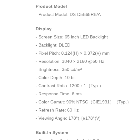
Product Model
- Product Model: DS-D5B65RB/A
Display
- Screen Size: 65 inch LED Backlight
- Backlight: DLED
- Pixel Pitch: 0.124(H) × 0.372(V) mm
- Resolution: 3840 × 2160 @60 Hz
- Brightness: 350 cd/m²
- Color Depth: 10 bit
- Contrast Ratio: 1200：1（Typ.）
- Response Time: 6 ms
- Color Gamut: 90% NTSC（CIE1931）（Typ.）
- Refresh Rate: 60 Hz
- Viewing Angle: 178°(H)/178°(V)
Built-In System