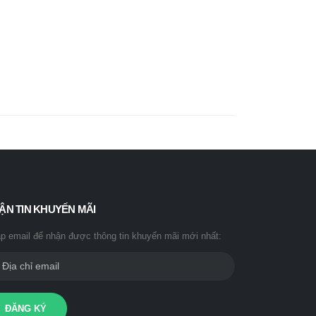
ẬN TIN KHUYẾN MÃI
p email để nhận được thông tin khuyến mãi mới nhất:
ĐĂNG KÝ