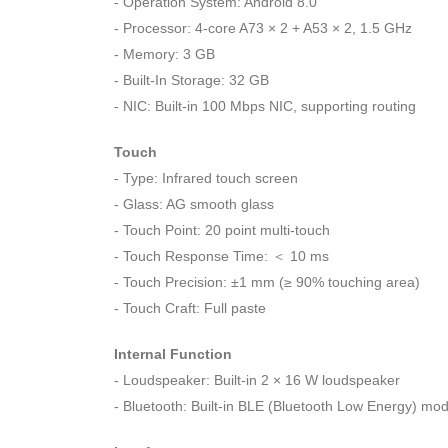
- Operation System: Android 8.0
- Processor: 4-core A73 × 2 + A53 × 2, 1.5 GHz
- Memory: 3 GB
- Built-In Storage: 32 GB
- NIC: Built-in 100 Mbps NIC, supporting routing
Touch
- Type: Infrared touch screen
- Glass: AG smooth glass
- Touch Point: 20 point multi-touch
- Touch Response Time: ＜ 10 ms
- Touch Precision: ±1 mm (≥ 90% touching area)
- Touch Craft: Full paste
Internal Function
- Loudspeaker: Built-in 2 × 16 W loudspeaker
- Bluetooth: Built-in BLE (Bluetooth Low Energy) mod