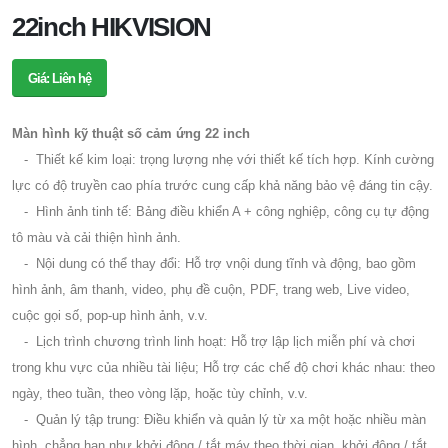
22inch HIKVISION
Giá: Liên hệ
Màn hình kỹ thuật số cảm ứng 22 inch
- Thiết kế kim loại: trọng lượng nhẹ với thiết kế tích hợp. Kính cường
lực có độ truyền cao phía trước cung cấp khả năng bảo vệ đáng tin cậy.
- Hình ảnh tinh tế: Bảng điều khiển A + công nghiệp, công cụ tự động
tô màu và cải thiện hình ảnh.
- Nội dung có thể thay đổi: Hỗ trợ vnội dung tĩnh và động, bao gồm
hình ảnh, âm thanh, video, phụ đề cuộn, PDF, trang web, Live video,
cuộc gọi số, pop-up hình ảnh, v.v.
- Lịch trình chương trình linh hoạt: Hỗ trợ lập lịch miễn phí và chơi
trong khu vực của nhiều tài liệu; Hỗ trợ các chế độ chơi khác nhau: theo
ngày, theo tuần, theo vòng lặp, hoặc tùy chỉnh, v.v.
- Quản lý tập trung: Điều khiển và quản lý từ xa một hoặc nhiều màn
hình, chẳng hạn như khởi động / tắt máy theo thời gian, khởi động / tắt