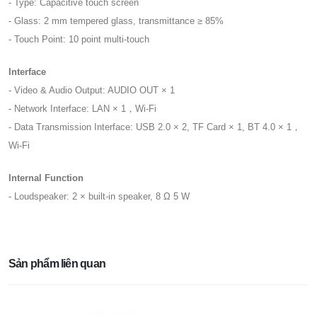
- Type: Capacitive touch screen
- Glass: 2 mm tempered glass, transmittance ≥ 85%
- Touch Point: 10 point multi-touch
Interface
- Video & Audio Output: AUDIO OUT × 1
- Network Interface: LAN × 1，Wi-Fi
- Data Transmission Interface: USB 2.0 × 2, TF Card × 1, BT 4.0 × 1，
Wi-Fi
Internal Function
- Loudspeaker: 2 × built-in speaker, 8 Ω 5 W
Sản phẩm liên quan