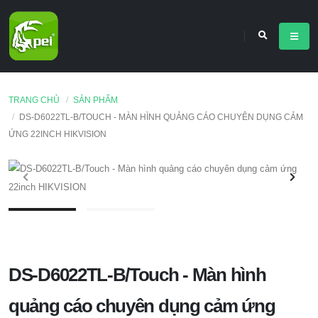
TRANG CHỦ
SẢN PHẨM
DS-D6022TL-B/TOUCH - MÀN HÌNH QUẢNG CÁO CHUYÊN DỤNG CẢM
ỨNG 22INCH HIKVISION
DS-D6022TL-B/Touch - Màn hình
quảng cáo chuyên dụng cảm ứng