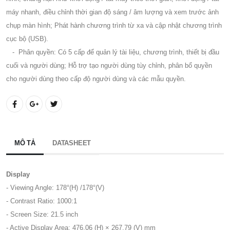
máy nhanh, điều chỉnh thời gian độ sáng / âm lượng và xem trước ảnh
chụp màn hình; Phát hành chương trình từ xa và cập nhật chương trình
cục bộ (USB).
- Phân quyền: Có 5 cấp để quản lý tài liệu, chương trình, thiết bị đầu
cuối và người dùng; Hỗ trợ tạo người dùng tùy chỉnh, phân bổ quyền
cho người dùng theo cấp độ người dùng và các mẫu quyền.
MÔ TẢ
DATASHEET
Display
- Viewing Angle: 178°(H) /178°(V)
- Contrast Ratio: 1000:1
- Screen Size: 21.5 inch
- Active Display Area: 476.06 (H) × 267.79 (V) mm