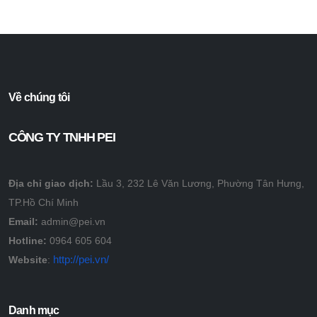
Về chúng tôi
CÔNG TY TNHH PEI
Địa chỉ giao dịch:
Lầu 3, 232 Lê Văn Lương, Phường Tân Hưng,
TP.Hồ Chí Minh
Email:
admin@pei.vn
Hotline:
0964 605 604
http://pei.vn/
Website
:
Danh mục