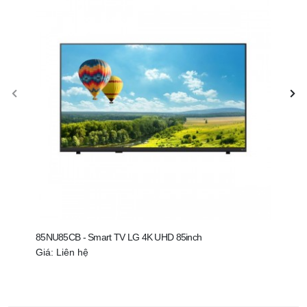
85NU85CB - Smart TV LG 4K UHD 85inch
75NU
Giá: Liên hệ
Giá: