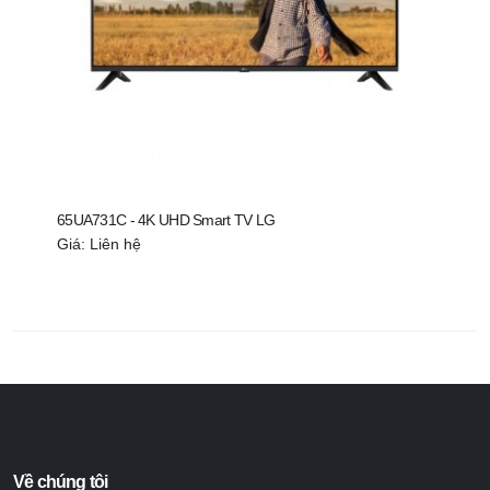
65UA731C - 4K UHD Smart TV LG
55UA
Giá: Liên hệ
Giá:
Về chúng tôi