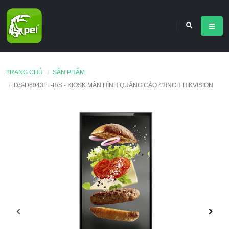
TRANG CHỦ
SẢN PHẨM
DS-D6043FL-B/S - KIOSK MÀN HÌNH QUẢNG CÁO 43INCH HIKVISION