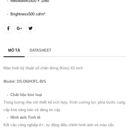
- Resolution
1920 × 1080
- Brightness
500 cd/m²
MÔ TẢ
DATASHEET
Màn hình kỹ thuật số chân đứng (Kios) 43 inch
Model: DS-D6043FL-B/S
- Chất liệu kim loại
Trọng lượng nhẹ với thiết kế tích hợp. Kính cường lực phía trước cung
cấp khả năng bảo vệ đáng tin cậy.
- Hình ảnh Tinh tế
Kết cấu công nghiệp A+, tự động điều chỉnh hình ảnh và màu sắc.