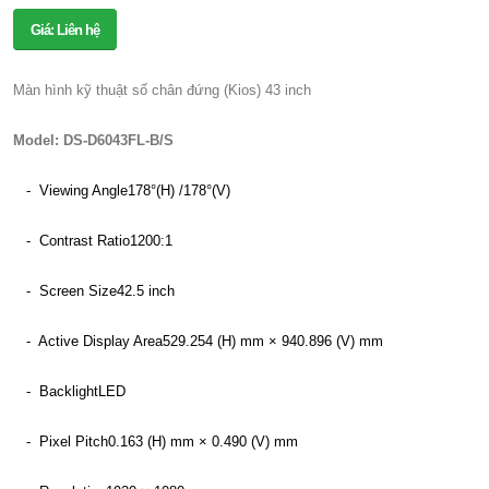
Giá: Liên hệ
Màn hình kỹ thuật số chân đứng (Kios) 43 inch
Model: DS-D6043FL-B/S
- Viewing Angle178°(H) /178°(V)
- Contrast Ratio1200:1
- Screen Size
42.5 inch
- Active Display Area
529.254 (H) mm × 940.896 (V) mm
- Backlight
LED
- Pixel Pitch
0.163 (H) mm × 0.490 (V) mm