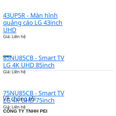
43UP5R - Màn hình
quảng cáo LG 43inch
UHD
Giá: Liên hệ
85NU85CB - Smart TV
LG 4K UHD 85inch
Giá: Liên hệ
75NU85CB - Smart TV
Về chúng tôi
LG 4K UHD 75inch
Giá: Liên hệ
CÔNG TY TNHH PEI