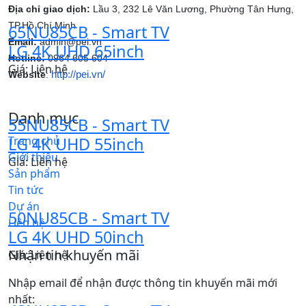
Địa chỉ giao dịch:
Lầu 3, 232 Lê Văn Lương, Phường Tân Hưng,
TP.Hồ Chí Minh
65NU85CB - Smart TV
Email:
admin@pei.vn
LG 4K UHD 65inch
Hotline:
0964 605 604
Giá: Liên hệ
http://pei.vn/
Website
:
Danh mục
55NU85CB - Smart TV
Trang chủ
LG 4K UHD 55inch
Giới thiệu
Giá: Liên hệ
Sản phẩm
Tin tức
Dự án
50NU85CB - Smart TV
Liên hệ
LG 4K UHD 50inch
Nhận tin khuyến mãi
Giá: Liên hệ
Nhập email để nhận được thông tin khuyến mãi mới
nhất: