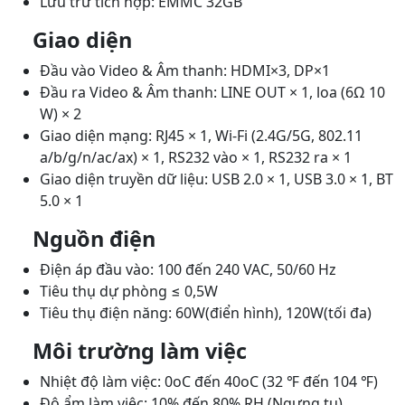
Lưu trữ tích hợp: EMMC 32GB
Giao diện
Đầu vào Video & Âm thanh: HDMI×3, DP×1
Đầu ra Video & Âm thanh: LINE OUT × 1, loa (6Ω 10
W) × 2
Giao diện mạng: RJ45 × 1, Wi-Fi (2.4G/5G, 802.11
a/b/g/n/ac/ax) × 1, RS232 vào × 1, RS232 ra × 1
Giao diện truyền dữ liệu: USB 2.0 × 1, USB 3.0 × 1, BT
5.0 × 1
Nguồn điện
Điện áp đầu vào: 100 đến 240 VAC, 50/60 Hz
Tiêu thụ dự phòng ≤ 0,5W
Tiêu thụ điện năng: 60W(điển hình), 120W(tối đa)
Môi trường làm việc
Nhiệt độ làm việc: 0oC đến 40oC (32 ℉ đến 104 ℉)
Độ ẩm làm việc: 10% đến 80% RH (Ngưng tụ)