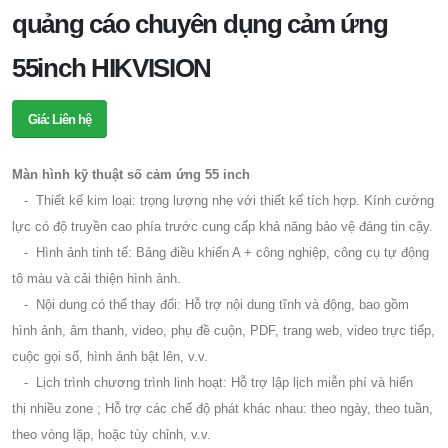
quảng cáo chuyên dụng cảm ứng
55inch HIKVISION
Giá: Liên hệ
Màn hình kỹ thuật số cảm ứng 55 inch
- Thiết kế kim loại: trọng lượng nhẹ với thiết kế tích hợp. Kính cường
lực có độ truyền cao phía trước cung cấp khả năng bảo vệ đáng tin cậy.
- Hình ảnh tinh tế: Bảng điều khiển A + công nghiệp, công cụ tự động
tô màu và cải thiện hình ảnh.
- Nội dung có thể thay đổi: Hỗ trợ nội dung tĩnh và động, bao gồm
hình ảnh, âm thanh, video, phụ đề cuộn, PDF, trang web, video trực tiếp,
cuộc gọi số, hình ảnh bật lên, v.v.
- Lịch trình chương trình linh hoạt: Hỗ trợ lập lịch miễn phí và hiển
thị nhiều zone ; Hỗ trợ các chế độ phát khác nhau: theo ngày, theo tuần,
theo vòng lặp, hoặc tùy chỉnh, v.v.