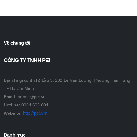
Về chúng tôi
CÔNG TY TNHH PEI
Địa chỉ giao dịch:
Lầu 3, 232 Lê Văn Lương, Phường Tân Hưng,
TP.Hồ Chí Minh
Email:
admin@pei.vn
Hotline:
0964 605 604
http://pei.vn/
Website
:
Danh mục