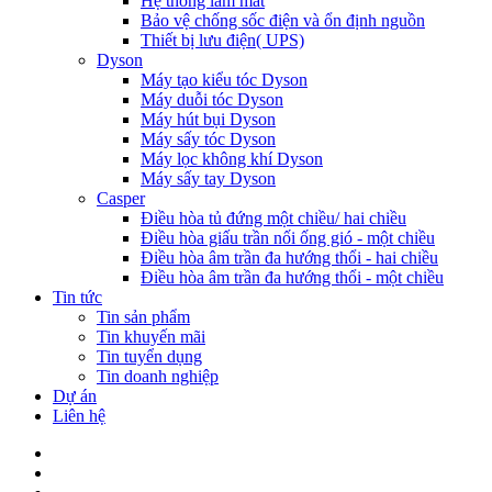
Hệ thống làm mát
Bảo vệ chống sốc điện và ổn định nguồn
Thiết bị lưu điện( UPS)
Dyson
Máy tạo kiểu tóc Dyson
Máy duỗi tóc Dyson
Máy hút bụi Dyson
Máy sấy tóc Dyson
Máy lọc không khí Dyson
Máy sấy tay Dyson
Casper
Điều hòa tủ đứng một chiều/ hai chiều
Điều hòa giấu trần nối ống gió - một chiều
Điều hòa âm trần đa hướng thổi - hai chiều
Điều hòa âm trần đa hướng thổi - một chiều
Tin tức
Tin sản phẩm
Tin khuyến mãi
Tin tuyển dụng
Tin doanh nghiệp
Dự án
Liên hệ