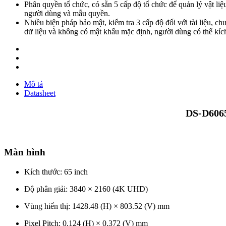
Phân quyền tổ chức, có sẵn 5 cấp độ tổ chức để quản lý vật liệ
người dùng và mẫu quyền.
Nhiều biện pháp bảo mật, kiểm tra 3 cấp độ đối với tài liệu, ch
dữ liệu và không có mật khẩu mặc định, người dùng có thể kíc
Mô tả
Datasheet
DS-D6065
Màn hình
Kích thước: 65 inch
Độ phân giải: 3840 × 2160 (4K UHD)
Vùng hiển thị: 1428.48 (H) × 803.52 (V) mm
Pixel Pitch: 0.124 (H) × 0.372 (V) mm