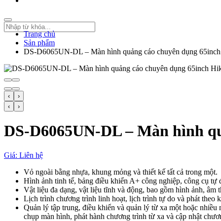
Trang chủ
Sản phẩm
DS-D6065UN-DL – Màn hình quảng cáo chuyên dụng 65inch 
‹
›
‹
›
DS-D6065UN-DL – Màn hình quả
Giá: Liên hệ
Vỏ ngoài bằng nhựa, khung mỏng và thiết kế tất cả trong một.
Hình ảnh tinh tế, bảng điều khiển A+ công nghiệp, công cụ tự
Vật liệu đa dạng, vật liệu tĩnh và động, bao gồm hình ảnh, âm th
Lịch trình chương trình linh hoạt, lịch trình tự do và phát theo
Quản lý tập trung, điều khiển và quản lý từ xa một hoặc nhiều 
chụp màn hình, phát hành chương trình từ xa và cập nhật chươ