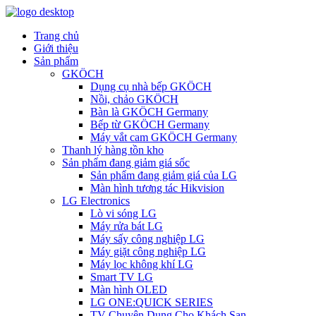
Trang chủ
Giới thiệu
Sản phẩm
GKÖCH
Dụng cụ nhà bếp GKÖCH
Nồi, chảo GKÖCH
Bàn là GKÖCH Germany
Bếp từ GKÖCH Germany
Máy vắt cam GKÖCH Germany
Thanh lý hàng tồn kho
Sản phẩm đang giảm giá sốc
Sản phẩm đang giảm giá của LG
Màn hình tương tác Hikvision
LG Electronics
Lò vi sóng LG
Máy rửa bát LG
Máy sấy công nghiệp LG
Máy giặt công nghiệp LG
Máy lọc không khí LG
Smart TV LG
Màn hình OLED
LG ONE:QUICK SERIES
TV Chuyên Dụng Cho Khách Sạn