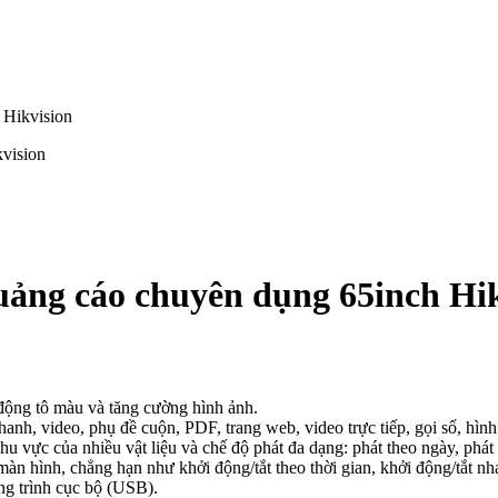
Hikvision
ng cáo chuyên dụng 65inch Hik
 động tô màu và tăng cường hình ảnh.
anh, video, phụ đề cuộn, PDF, trang web, video trực tiếp, gọi số, hình 
 khu vực của nhiều vật liệu và chế độ phát đa dạng: phát theo ngày, phát 
màn hình, chẳng hạn như khởi động/tắt theo thời gian, khởi động/tắt n
ng trình cục bộ (USB).