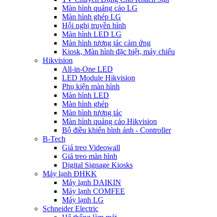
Màn hình quảng cáo LG
Màn hình ghép LG
Hội nghị truyền hình
Màn hình LED LG
Màn hình tương tác cảm ứng
Kiosk, Màn hình đặc biệt, máy chiếu
Hikvision
All-in-One LED
LED Module Hikvision
Phụ kiện màn hình
Màn hình LED
Màn hình ghép
Màn hình tương tác
Màn hình quảng cáo Hikvision
Bộ điều khiển hình ảnh - Controller
B-Tech
Giá treo Videowall
Giá treo màn hình
Digital Signage Kiosks
Máy lạnh ĐHKK
Máy lạnh DAIKIN
Máy lạnh COMFEE
Máy lạnh LG
Schneider Electric