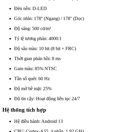
Đèn nền: D-LED
Góc nhìn: 178° (Ngang) / 178° (Dọc)
Độ sáng: 500 cd/m²
Tỷ lệ tương phản: 4000:1
Độ sâu màu: 10 bit (8 bit + FRC)
Thời gian phản hồi: 8 ms
Gam màu: 85% NTSC
Tần số quét: 60 Hz
Độ mờ bề mặt: 25%
Độ tin cậy: Hoạt động liên tục 24/7
Hệ thống tích hợp
Hệ điều hành: Android 13
CPU: Cortex-A55, 4 nhân, 1.92 GHz