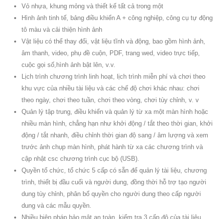
Vỏ nhựa, khung mỏng và thiết kế tất cả trong một
Hình ảnh tinh tế, bảng điều khiển A + công nghiệp, công cụ tự động
tô màu và cải thiện hình ảnh
Vật liệu có thể thay đổi, vật liệu tĩnh và động, bao gồm hình ảnh,
âm thanh, video, phụ đề cuộn, PDF, trang wed, video trực tiếp,
cuộc gọi số,hình ảnh bật lên, v.v.
Lịch trình chương trình linh hoạt, lịch trình miễn phí và chơi theo
khu vực của nhiều tài liệu và các chế độ chơi khác nhau: chơi
theo ngày, chơi theo tuần, chơi theo vòng, chơi tùy chỉnh, v. v
Quản lý tập trung, điều khiển và quản lý từ xa một màn hình hoặc
nhiều màn hình, chẳng hạn như khởi động / tắt theo thời gian, khởi
động / tắt nhanh, điều chỉnh thời gian độ sang / âm lượng và xem
trước ảnh chụp màn hình, phát hành từ xa các chương trình và
cập nhật csc chương trình cục bộ (USB).
Quyền tổ chức, tổ chức 5 cấp có sẵn để quản lý tài liệu, chương
trình, thiết bị đầu cuối và người dung, đồng thời hỗ trợ tạo người
dung tùy chỉnh, phân bổ quyền cho người dung theo cấp người
dung và các mẫu quyền.
Nhiều biện pháp bảo mật an toàn, kiểm tra 3 cấp độ của tài liệu,