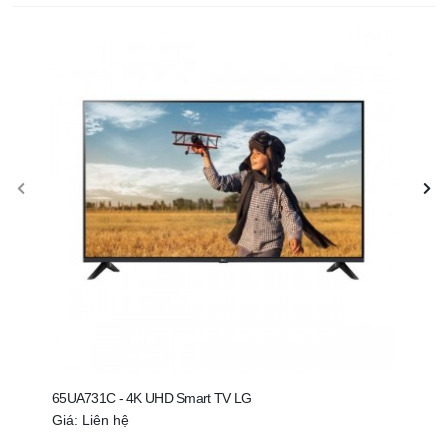
65UA731C - 4K UHD Smart TV LG
55UA
Giá: Liên hệ
Giá: