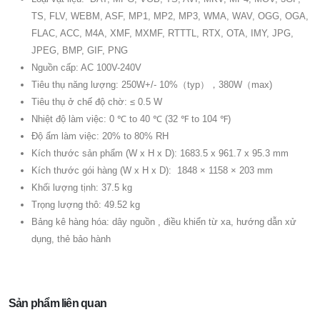
TS, FLV, WEBM, ASF, MP1, MP2, MP3, WMA, WAV, OGG, OGA,
FLAC, ACC, M4A, XMF, MXMF, RTTTL, RTX, OTA, IMY, JPG,
JPEG, BMP, GIF, PNG
Nguồn cấp: AC 100V-240V
Tiêu thụ năng lượng: 250W+/- 10%（typ），380W（max)
Tiêu thụ ở chế độ chờ: ≤ 0.5 W
Nhiệt độ làm việc: 0 ℃ to 40 ℃ (32 ℉ to 104 ℉)
Độ ẩm làm việc: 20% to 80% RH
Kích thước sản phẩm (W x H x D): 1683.5 x 961.7 x 95.3 mm
Kích thước gói hàng (W x H x D): 1848 × 1158 × 203 mm
Khối lượng tịnh: 37.5 kg
Trọng lượng thô: 49.52 kg
Bảng kê hàng hóa: dây nguồn , điều khiển từ xa, hướng dẫn xử
dụng, thẻ bảo hành
Sản phẩm liên quan