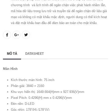
chương trình và lịch trình để ngăn chặn việc phát hành nhầm lẫn,
mã hóa dữ liệu trong lưu trữ và truyền tải để ngăn chặn dữ liệu giả
mạo và không có mật khẩu mặc định, người dung có thể kích hoạt
và đặt mật khẩu ban đầu để đảm bảo an toàn cho mật khẩu.
MÔ TẢ
DATASHEET
Màn Hình
Kích thước màn hình: 75 inch
Phân giải: 3840 × 2160
Khu vực hiển thị: 1649.664(H)mm x 927.936(V)mm
Pixel Pitch: 0.4296(H) mm x 0.4296(V)mm
Đèn nền: D-LED
Góc nhìn: 178°(H) /178°(V)