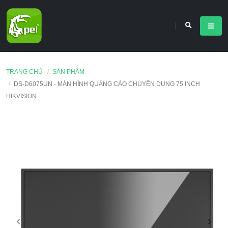
TRANG CHỦ
SẢN PHẨM
DS-D6075UN - MÀN HÌNH QUẢNG CÁO CHUYÊN DỤNG 75 INCH
HIKVISION