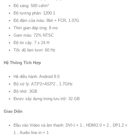
Độ sáng: 500 cd/m²
Độ tương phản: 1200:1
Độ đậm của màu: 8bit + FCR, 1.07G
Thời gian đáp ứng: 8 ms
Gam màu: 72% NTSC
Độ tin cậy: 7 x 24 H
Tốc độ làm tươi: 60 Hz
Hệ Thống Tích Hợp
Hệ điều hành: Android 8.0
Bộ xử lý: A73*2+A53*2，1.7GHz
Bộ nhớ: 3GB
Được xây dựng trong lưu trữ: 32 GB
Giao Diện
Đầu vào Video và âm thanh: DVI-I × 1，HDMI2.0 × 2，DP1.2 ×
1，Audio line in × 1