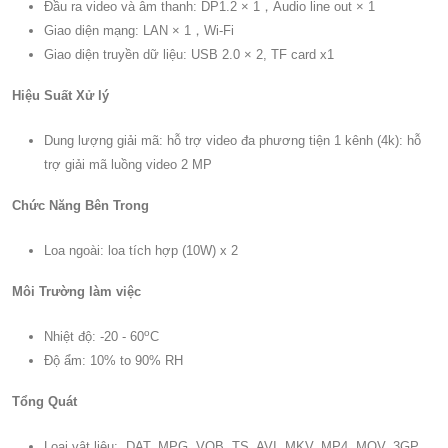
Đầu ra video và âm thanh: DP1.2 × 1，Audio line out × 1
Giao diện mạng: LAN × 1，Wi-Fi
Giao diện truyền dữ liệu: USB 2.0 × 2, TF card x1
Hiệu Suất Xử lý
Dung lượng giải mã: hỗ trợ video đa phương tiện 1 kênh (4k): hỗ
trợ giải mã luồng video 2 MP
Chức Năng Bên Trong
Loa ngoài: loa tích hợp (10W) x 2
Môi Trường làm việc
o
Nhiệt độ: -20 - 60
C
Độ ẩm: 10% to 90% RH
Tổng Quát
Loại vật liệu: DAT, MPG, VOB, TS, AVI, MKV, MP4, MOV, 3GP,