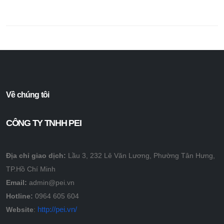
Về chúng tôi
CÔNG TY TNHH PEI
Địa chỉ giao dịch:
Lầu 3, 232 Lê Văn Lương, Phường Tân Hưng,
TP.Hồ Chí Minh
Email:
admin@pei.vn
Hotline:
0964 605 604
http://pei.vn/
Website
: