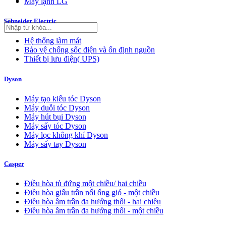
Máy lạnh LG
Schneider Electric
Hệ thống làm mát
Bảo vệ chống sốc điện và ổn định nguồn
Thiết bị lưu điện( UPS)
Dyson
Máy tạo kiểu tóc Dyson
Máy duỗi tóc Dyson
Máy hút bụi Dyson
Máy sấy tóc Dyson
Máy lọc không khí Dyson
Máy sấy tay Dyson
Casper
Điều hòa tủ đứng một chiều/ hai chiều
Điều hòa giấu trần nối ống gió - một chiều
Điều hòa âm trần đa hướng thổi - hai chiều
Điều hòa âm trần đa hướng thổi - một chiều