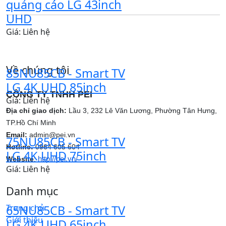
quảng cáo LG 43inch
UHD
Giá: Liên hệ
Về chúng tôi
85NU85CB - Smart TV
LG 4K UHD 85inch
CÔNG TY TNHH PEI
Giá: Liên hệ
Địa chỉ giao dịch:
Lầu 3, 232 Lê Văn Lương, Phường Tân Hưng,
TP.Hồ Chí Minh
Email:
admin@pei.vn
75NU85CB - Smart TV
Hotline:
0964 605 604
LG 4K UHD 75inch
http://pei.vn/
Website
:
Giá: Liên hệ
Danh mục
Trang chủ
65NU85CB - Smart TV
Giới thiệu
LG 4K UHD 65inch