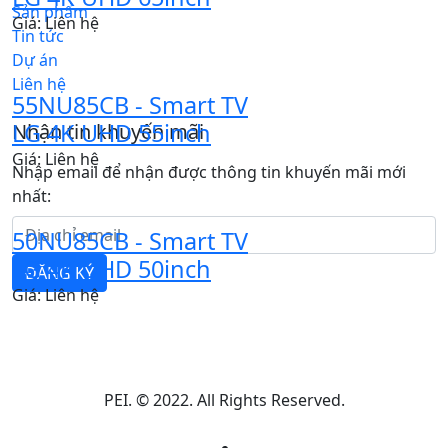
Sản phẩm
Giá: Liên hệ
Tin tức
Dự án
Liên hệ
55NU85CB - Smart TV
LG 4K UHD 55inch
Nhận tin khuyến mãi
Giá: Liên hệ
Nhập email để nhận được thông tin khuyến mãi mới
nhất:
50NU85CB - Smart TV
LG 4K UHD 50inch
ĐĂNG KÝ
Giá: Liên hệ
PEI. © 2022. All Rights Reserved.