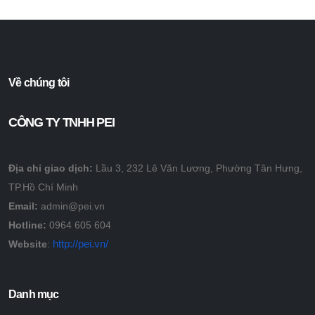
Về chúng tôi
CÔNG TY TNHH PEI
Địa chỉ giao dịch:
Lầu 3, 232 Lê Văn Lương, Phường Tân Hưng,
TP.Hồ Chí Minh
Email:
admin@pei.vn
Hotline:
0964 605 604
http://pei.vn/
Website
:
Danh mục