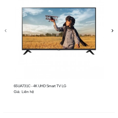
65UA731C - 4K UHD Smart TV LG
55UA
Giá: Liên hệ
Giá: