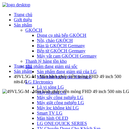
Trang chủ
Giới thiệu
Sản phẩm
GKÖCH
Dụng cụ nhà bếp GKÖCH
Nồi, chảo GKÖCH
Bàn là GKÖCH Germany
Bếp từ GKÖCH Germany
Máy vắt cam GKÖCH Germany
Thanh lý hàng tồn kho
Trang chủ
Sản phẩm đang giảm giá sốc
Sản phẩm
Sản phẩm đang giảm giá của LG
49VL5G-M - Màn hình ghép viền mỏng FHD 49 inch 500
Màn hình tương tác Hikvision
nits LG
LG Electronics
Lò vi sóng LG
Máy rửa bát LG
Máy sấy công nghiệp LG
Máy giặt công nghiệp LG
Máy lọc không khí LG
Smart TV LG
Màn hình OLED
LG ONE:QUICK SERIES
TV Chuyên Dụng Cho Khách Sạn