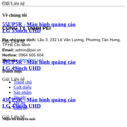
Giá: Liên hệ
Về chúng tôi
55UP5R - Màn hình quảng cáo
CÔNG TY TNHH PEI
LG 55inch UHD
Địa chỉ giao dịch:
Lầu 3, 232 Lê Văn Lương, Phường Tân Hưng,
Giá: Liên hệ
TP.Hồ Chí Minh
Email:
admin@pei.vn
Hotline:
0964 605 604
http://pei.vn/
Website
:
49UP5R - Màn hình quảng cáo
LG 49inch UHD
Danh mục
Giá: Liên hệ
Trang chủ
Giới thiệu
Sản phẩm
Tin tức
43UP5R - Màn hình quảng cáo
Dự án
LG 43inch UHD
Liên hệ
Giá: Liên hệ
Nhận tin khuyến mãi