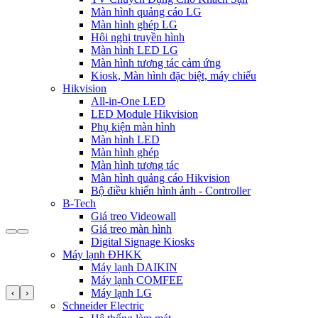
Màn hình quảng cáo LG
Màn hình ghép LG
Hội nghị truyền hình
Màn hình LED LG
Màn hình tương tác cảm ứng
Kiosk, Màn hình đặc biệt, máy chiếu
Hikvision
All-in-One LED
LED Module Hikvision
Phụ kiện màn hình
Màn hình LED
Màn hình ghép
Màn hình tương tác
Màn hình quảng cáo Hikvision
Bộ điều khiển hình ảnh - Controller
B-Tech
Giá treo Videowall
Giá treo màn hình
Digital Signage Kiosks
Máy lạnh ĐHKK
Máy lạnh DAIKIN
Máy lạnh COMFEE
Máy lạnh LG
‹
›
Schneider Electric