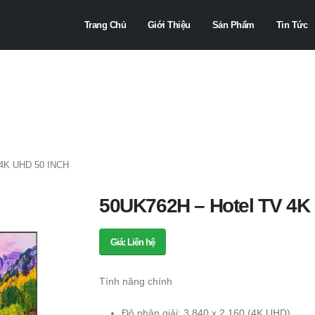
Trang Chủ
Giới Thiệu
Sản Phẩm
Tin Tức
4K UHD 50 INCH
50UK762H – Hotel TV 4K
Giá: Liên hệ
Tính năng chính
Độ phân giải: 3.840 x 2.160 (4K UHD)