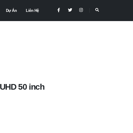
Dự Án
Liên Hệ
 UHD 50 inch