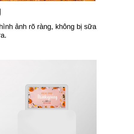
g
nh ảnh rõ ràng, không bị sữa
a.