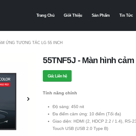
Trang Chủ
Giới Thiệu
Sản Phẩm
Tin Tức
CẢM ỨNG TƯƠNG TÁC LG 55 INCH
55TNF5J - Màn hình cảm 
Giá: Liên hệ
Tính năng chính
Độ sáng: 450 nit
Đa điểm cảm ứng: 10 điểm (Tối đa)
Giao diện: HDMI (2, HDCP 2.2 / 1.4), RS-2
Touch USB (USB 2.0 Type B)