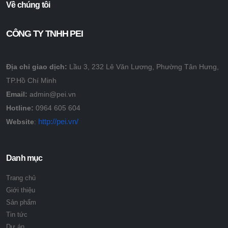
Về chúng tôi
CÔNG TY TNHH PEI
65NU
Địa chỉ giao dịch:
Lầu 3, 232 Lê Văn Lương, Phường Tân Hưng,
Giá:
TP.Hồ Chí Minh
Email:
admin@pei.vn
Hotline:
0964 605 604
http://pei.vn/
Website
:
Danh mục
Trang chủ
Giới thiệu
Sản phẩm
Tin tức
Dự án