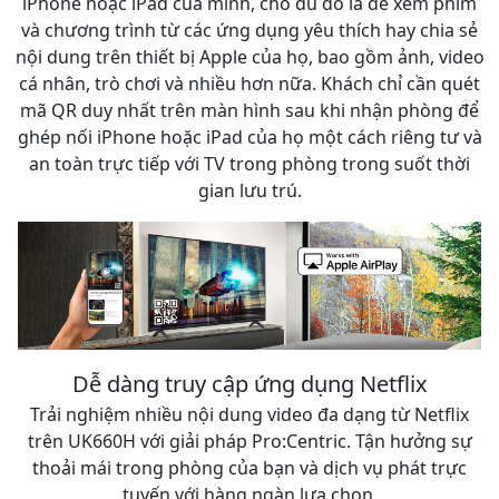
iPhone hoặc iPad của mình, cho dù đó là để xem phim
và chương trình từ các ứng dụng yêu thích hay chia sẻ
nội dung trên thiết bị Apple của họ, bao gồm ảnh, video
cá nhân, trò chơi và nhiều hơn nữa. Khách chỉ cần quét
mã QR duy nhất trên màn hình sau khi nhận phòng để
ghép nối iPhone hoặc iPad của họ một cách riêng tư và
an toàn trực tiếp với TV trong phòng trong suốt thời
gian lưu trú.
Dễ dàng truy cập ứng dụng Netflix
Trải nghiệm nhiều nội dung video đa dạng từ Netflix
trên UK660H với giải pháp Pro:Centric. Tận hưởng sự
thoải mái trong phòng của bạn và dịch vụ phát trực
tuyến với hàng ngàn lựa chọn.