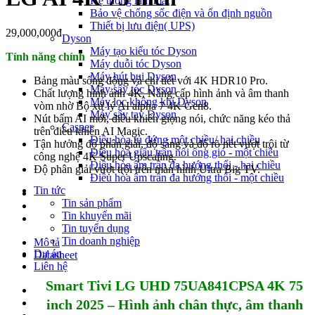
Hệ thống làm mát
Bảo vệ chống sốc điện và ổn định nguồn
Thiết bị lưu điện( UPS)
29,000,000đ
Dyson
Máy tạo kiểu tóc Dyson
Tính năng chính
Máy duỗi tóc Dyson
Máy hút bụi Dyson
Bảng màu sống động và chi tiết với 4K HDR10 Pro.
Máy sấy tóc Dyson
Chất lượng hình ảnh 4K. Nâng cấp hình ảnh và âm thanh
Máy lọc không khí Dyson
vòm nhờ Bộ xử lý AI alpha 7 4K Gen8.
Máy sấy tay Dyson
Nút bấm AI mới, điều khiển giọng nói, chức năng kéo thả
Casper
trên điều khiển AI Magic.
Điều hòa tủ đứng một chiều/ hai chiều
Tận hưởng độ phân giải, độ sáng và độ rõ nét vượt trội từ
Điều hòa giấu trần nối ống gió - một chiều
công nghệ 4K Super Upscaling.
Điều hòa âm trần đa hướng thổi - hai chiều
Độ phân giải vượt trội trên màn hình Ultra Big TV.
Điều hòa âm trần đa hướng thổi - một chiều
Tin tức
Tin sản phẩm
Tin khuyến mãi
Tin tuyển dụng
Tin doanh nghiệp
Mô tả
Dự án
Datasheet
Liên hệ
Smart Tivi LG UHD 75UA841CPSA 4K 75
inch 2025 – Hình ảnh chân thực, âm thanh