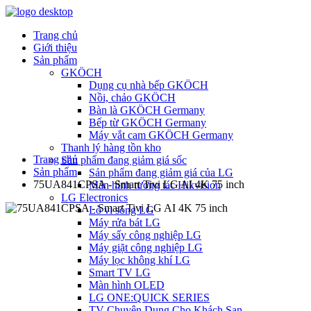
Trang chủ
Giới thiệu
Sản phẩm
GKÖCH
Dụng cụ nhà bếp GKÖCH
Nồi, chảo GKÖCH
Bàn là GKÖCH Germany
Bếp từ GKÖCH Germany
Máy vắt cam GKÖCH Germany
Thanh lý hàng tồn kho
Trang chủ
Sản phẩm đang giảm giá sốc
Sản phẩm
Sản phẩm đang giảm giá của LG
75UA841CPSA - Smart Tivi LG AI 4K 75 inch
Màn hình tương tác Hikvision
LG Electronics
Lò vi sóng LG
Máy rửa bát LG
Máy sấy công nghiệp LG
Máy giặt công nghiệp LG
Máy lọc không khí LG
Smart TV LG
Màn hình OLED
LG ONE:QUICK SERIES
TV Chuyên Dụng Cho Khách Sạn