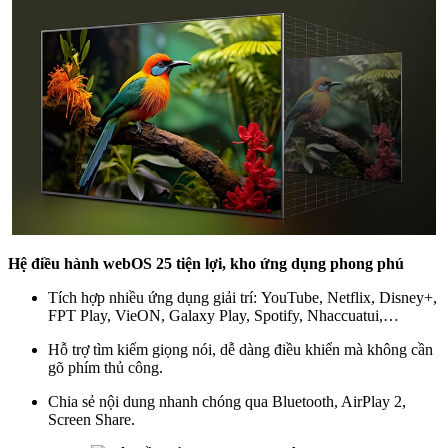
Hệ điều hành webOS 25 tiện lợi, kho ứng dụng phong phú
Tích hợp nhiều ứng dụng giải trí: YouTube, Netflix, Disney+,
FPT Play, VieON, Galaxy Play, Spotify, Nhaccuatui,…
Hỗ trợ tìm kiếm giọng nói, dễ dàng điều khiển mà không cần
gõ phím thủ công.
Chia sẻ nội dung nhanh chóng qua Bluetooth, AirPlay 2,
Screen Share.