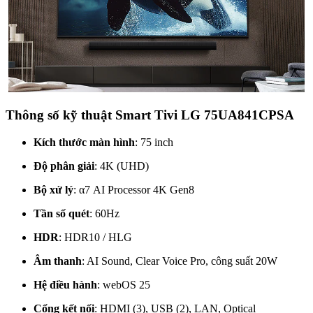
Thông số kỹ thuật Smart Tivi LG 75UA841CPSA
Kích thước màn hình
: 75 inch
Độ phân giải
: 4K (UHD)
Bộ xử lý
: α7 AI Processor 4K Gen8
Tần số quét
: 60Hz
HDR
: HDR10 / HLG
Âm thanh
: AI Sound, Clear Voice Pro, công suất 20W
Hệ điều hành
: webOS 25
Cổng kết nối
: HDMI (3), USB (2), LAN, Optical