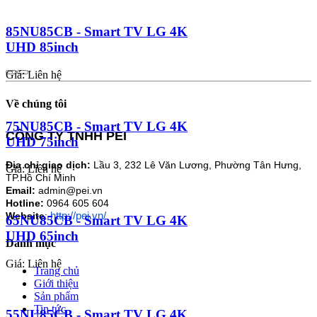
85NU85CB - Smart TV LG 4K
UHD 85inch
Giá: Liên hệ
Về chúng tôi
75NU85CB - Smart TV LG 4K
CÔNG TY TNHH PEI
UHD 75inch
Địa chỉ giao dịch:
Lầu 3, 232 Lê Văn Lương, Phường Tân Hưng,
Giá: Liên hệ
TP.Hồ Chí Minh
Email:
admin@pei.vn
Hotline:
0964 605 604
http://pei.vn/
Website
:
65NU85CB - Smart TV LG 4K
UHD 65inch
Danh mục
Giá: Liên hệ
Trang chủ
Giới thiệu
Sản phẩm
Tin tức
55NU85CB - Smart TV LG 4K