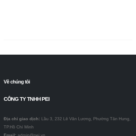
Về chúng tôi
CÔNG TY TNHH PEI
Địa chỉ giao dịch:
Lầu 3, 232 Lê Văn Lương, Phường Tân Hưng,
TP.Hồ Chí Minh
Email:
admin@pei.vn