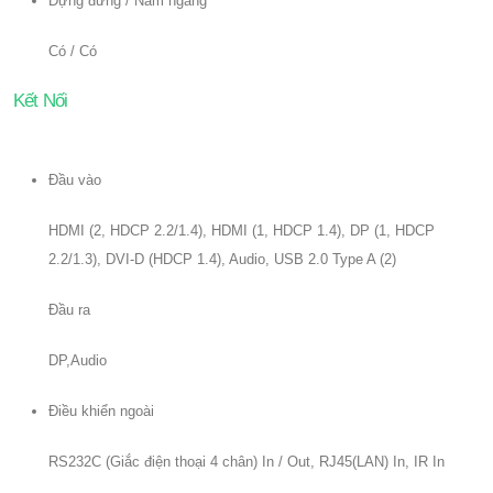
Dựng đứng / Nằm ngang
Có / Có
Kết Nối
Đầu vào
HDMI (2, HDCP 2.2/1.4), HDMI (1, HDCP 1.4), DP (1, HDCP
2.2/1.3), DVI-D (HDCP 1.4), Audio, USB 2.0 Type A (2)
Đầu ra
DP,Audio
Điều khiển ngoài
RS232C (Giắc điện thoại 4 chân) In / Out, RJ45(LAN) In, IR In