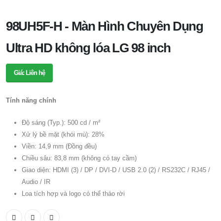
98UH5F-H - Màn Hình Chuyên Dụng
Ultra HD không lóa LG 98 inch
Giá: Liên hệ
Tính năng chính
Độ sáng (Typ.): 500 cd / m²
Xử lý bề mặt (khói mù): 28%
Viền: 14,9 mm (Đồng đều)
Chiều sâu: 83,8 mm (không có tay cầm)
Giao diện: HDMI (3) / DP / DVI-D / USB 2.0 (2) / RS232C / RJ45 /
Audio / IR
Loa tích hợp và logo có thể tháo rời