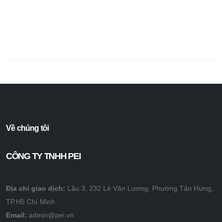
Về chúng tôi
CÔNG TY TNHH PEI
Địa chỉ giao dịch:
Lầu 3, 232 Lê Văn Lương, Phường Tân Hưng,
TP.Hồ Chí Minh
Email:
admin@pei.vn