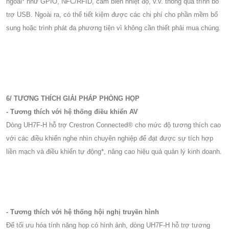
ngoài* như GPIO, NFC/RFID, cảm biến nhiệt độ, v.v. thông qua trình bổ
trợ USB. Ngoài ra, có thể tiết kiệm được các chi phí cho phần mềm bổ
sung hoặc trình phát đa phương tiện vì không cần thiết phải mua chúng.
6/ TƯƠNG THÍCH GIẢI PHÁP PHÒNG HỌP
- Tương thích với hệ thống điều khiển AV
Dòng UH7F-H hỗ trợ Crestron Connected® cho mức độ tương thích cao
với các điều khiển nghe nhìn chuyên nghiệp để đạt được sự tích hợp
liền mạch và điều khiển tự động*, nâng cao hiệu quả quản lý kinh doanh.
- Tương thích với hệ thống hội nghị truyền hình
Để tối ưu hóa tính năng họp có hình ảnh, dòng UH7F-H hỗ trợ tương