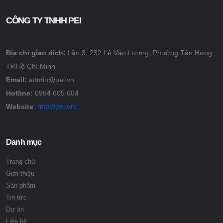
CÔNG TY TNHH PEI
Địa chỉ giao dịch:
Lầu 3, 232 Lê Văn Lương, Phường Tân Hưng,
TP.Hồ Chí Minh
Email:
admin@pei.vn
Hotline:
0964 605 604
http://pei.vn/
Website
:
Danh mục
Trang chủ
Giới thiệu
Sản phẩm
Tin tức
Dự án
Liên hệ