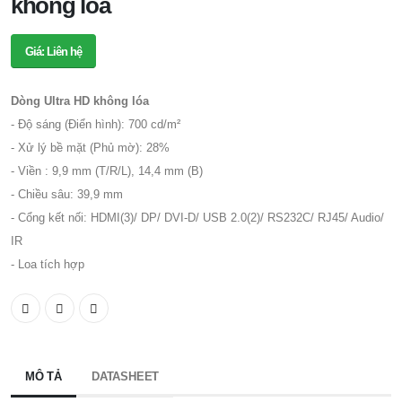
không lóa
Giá: Liên hệ
Dòng Ultra HD không lóa
- Độ sáng (Điển hình): 700 cd/m²
- Xử lý bề mặt (Phủ mờ): 28%
- Viền : 9,9 mm (T/R/L), 14,4 mm (B)
- Chiều sâu: 39,9 mm
- Cổng kết nối: HDMI(3)/ DP/ DVI-D/ USB 2.0(2)/ RS232C/ RJ45/ Audio/
IR
- Loa tích hợp
MÔ TẢ
DATASHEET