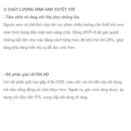
1/ CHẤT LƯỢNG HÌNH ẢNH TUYỆT VỜI
- Tầm nhìn rõ ràng với lớp phủ chống lóa
Người xem có thể khó chịu bởi sự phản chiếu không cần thiết khi xem
màn hình trong điều kiện ánh sáng chói. Dòng UH7F-H đã giải quyết
những bất tiện như vậy bằng cách tăng mức độ phủ mờ lên 28%, giúp
tăng khả năng hiển thị và dễ đọc chữ hơn.
- Độ phân giải ULTRA HD
Với độ phân giải cao gấp 4 lần FHD, màu sắc và chi tiết của nội dung
trở nên sống động và chân thực hơn. Ngoài ra, góc xem rộng được áp
dụng với tấm nền IPS, cung cấp nội dung rõ ràng