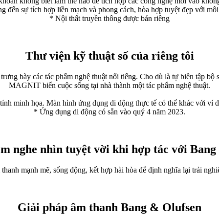
 khoăn không biết làm thế nào để tích hợp các công nghệ mới vào khôn
ến sự tích hợp liền mạch và phong cách, hòa hợp tuyệt đẹp với môi
* Nội thất truyền thông được bán riêng
Thư viện kỹ thuật số của riêng tôi
ng bày các tác phẩm nghệ thuật nổi tiếng. Cho dù là tự biên tập bộ sưu
MAGNIT biến cuộc sống tại nhà thành một tác phẩm nghệ thuật.
ính minh họa. Màn hình ứng dụng di động thực tế có thể khác với ví d
* Ứng dụng di động có sẵn vào quý 4 năm 2023.
ệm nghe nhìn tuyệt vời khi hợp tác với Bang
thanh mạnh mẽ, sống động, kết hợp hài hòa để định nghĩa lại trải nghi
Giải pháp âm thanh Bang & Olufsen