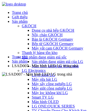
Trang chủ
Giới thiệu
Sản phẩm
GKÖCH
Dụng cụ nhà bếp GKÖCH
Nồi, chảo GKÖCH
Bàn là GKÖCH Germany
Bếp từ GKÖCH Germany
Máy vắt cam GKÖCH Germany
Thanh lý hàng tồn kho
Trang chủ
Sản phẩm đang giảm giá sốc
Sản phẩm
Sản phẩm đang giảm giá của LG
LSAD007 - Màn hình LED LG trong nhà
Màn hình tương tác Hikvision
LG Electronics
Lò vi sóng LG
Máy rửa bát LG
Máy sấy công nghiệp LG
Máy giặt công nghiệp LG
Máy lọc không khí LG
Smart TV LG
Màn hình OLED
LG ONE:QUICK SERIES
TV Chuyên Dụng Cho Khách Sạn