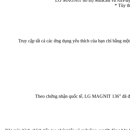
LG MAGNIT hỗ trợ Miracast và AirPlay 2,
* Tùy th
Truy cập tất cả các ứng dụng yêu thích của bạn chỉ bằng
Theo chứng nhận quốc tế, LG MAGNIT 136” đã được