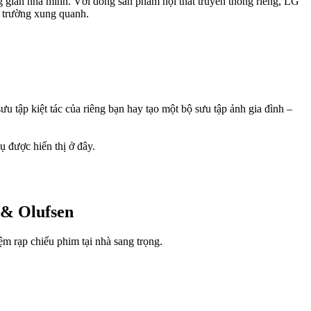
g gian nhà mình. Với dòng sản phẩm nội thất truyền thông riêng, LG
 trường xung quanh.
 tập kiệt tác của riêng bạn hay tạo một bộ sưu tập ảnh gia đình –
ụ được hiển thị ở đây.
 & Olufsen
ệm rạp chiếu phim tại nhà sang trọng.