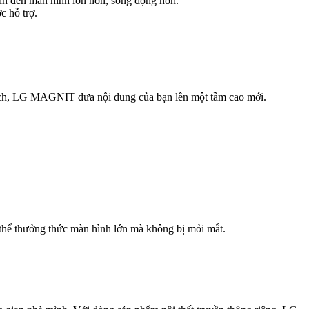
ình đến màn hình lớn hơn, sống động hơn.
c hỗ trợ.
nch, LG MAGNIT đưa nội dung của bạn lên một tầm cao mới.
hể thưởng thức màn hình lớn mà không bị mỏi mắt.