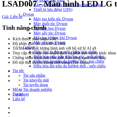
Hệ thống làm mát
LSAD007 - Màn hình LED LG t
Bảo vệ chống sốc điện và ổn định nguồn
Thiết bị lưu điện( UPS)
Dyson
Giá: Liên hệ
Máy tạo kiểu tóc Dyson
Máy duỗi tóc Dyson
Tính năng chính
Máy hút bụi Dyson
Máy sấy tóc Dyson
Máy lọc không khí Dyson
Kích thước màn hình: 136"
Máy sấy tay Dyson
Độ phân giải 4K (3.840×2.160)
Casper
Tối ưu hóa chất lượng hình ảnh với bộ xử lý AI a9
Điều hòa tủ đứng một chiều/ hai chiều
Truy cập tích hợp vào nhiều dịch vụ phát trực tuyến khác nhau
Điều hòa giấu trần nối ống gió - một chiều
Chứng nhận thoải mái cho mắt Ánh sáng xanh mức thấp
Điều hòa âm trần đa hướng thổi - hai chiều
Đồ nội thất truyền thông thời trang (Tùy chọn)
Điều hòa âm trần đa hướng thổi - một chiều
Tin tức
Tin sản phẩm
Tin khuyến mãi
Tin tuyển dụng
Mô tả
Tin doanh nghiệp
Datasheet
Dự án
Liên hệ