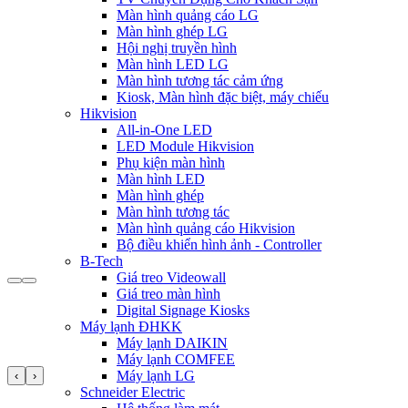
Màn hình quảng cáo LG
Màn hình ghép LG
Hội nghị truyền hình
Màn hình LED LG
Màn hình tương tác cảm ứng
Kiosk, Màn hình đặc biệt, máy chiếu
Hikvision
All-in-One LED
LED Module Hikvision
Phụ kiện màn hình
Màn hình LED
Màn hình ghép
Màn hình tương tác
Màn hình quảng cáo Hikvision
Bộ điều khiển hình ảnh - Controller
B-Tech
Giá treo Videowall
Giá treo màn hình
Digital Signage Kiosks
Máy lạnh ĐHKK
Máy lạnh DAIKIN
Máy lạnh COMFEE
Máy lạnh LG
‹
›
Schneider Electric