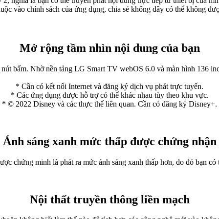
 nghĩa là bạn có thể truyền phát nội dung trực tiếp từ thiết bị của m
uộc vào chính sách của ứng dụng, chia sẻ không dây có thể không đượ
Mở rộng tầm nhìn nội dung của bạn
 một nút bấm. Nhờ nền tảng LG Smart TV webOS 6.0 và màn hình 136 i
* Cần có kết nối Internet và đăng ký dịch vụ phát trực tuyến.
* Các ứng dụng được hỗ trợ có thể khác nhau tùy theo khu vực.
* © 2022 Disney và các thực thể liên quan. Cần có đăng ký Disney+.
Ánh sáng xanh mức thấp được chứng nhận
 chứng minh là phát ra mức ánh sáng xanh thấp hơn, do đó bạn có t
Nội thất truyền thông liền mạch