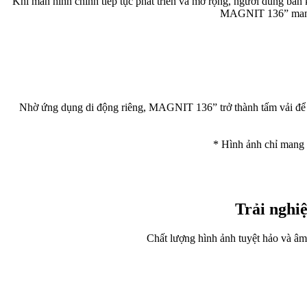
Khi màn hình chính tiếp tục phát triển và mở rộng, người dùng băn
MAGNIT 136” mang đ
Nhờ ứng dụng di động riêng, MAGNIT 136” trở thành tấm vải để trư
* Hình ảnh chỉ mang t
Trải nghi
Chất lượng hình ảnh tuyệt hảo và âm 