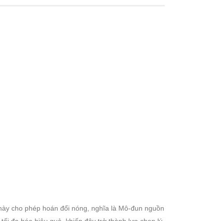
o này cho phép hoán đổi nóng, nghĩa là Mô-đun nguồn
ối đa hóa hiệu quả, khiến đây trở thành lựa chọn lý