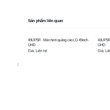
Sản phẩm liên quan
49UP5R - Màn hình quảng cáo LG 49inch
43UP5R 
UHD
UHD
Giá: Liên hệ
Giá: Li