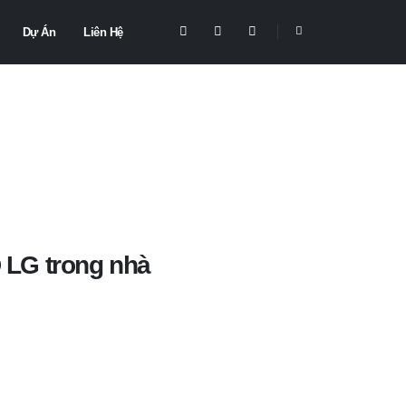
Dự Án
Liên Hệ
 LG trong nhà