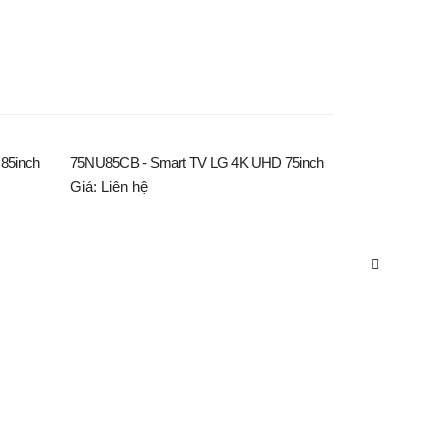
85inch
75NU85CB - Smart TV LG 4K UHD 75inch
65NU85CB - Sm
Giá: Liên hệ
Giá: Liên hệ