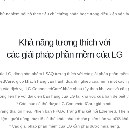
thử nghiệm nội bộ theo tiêu chí chứng nhận hoặc trong điều kiện vận h
Khả năng tương thích với
các giải pháp phần mềm của LG
B của LG, dòng sản phẩm LSAQ tương thích với các giải pháp phần mề
edCare, giúp khách hàng vận hành doanh nghiệp của mình một cách 
g của dịch vụ 'LG ConnectedCare' khác nhau tùy theo khu vực và cần 
 lòng liên hệ với đại diện bán hàng của LG tại khu vực của bạn để biết th
* Các mục có thể được LG ConnectedCare giám sát:
rạng thái tín hiệu, Phiên bản FPGA, Trạng thái kết nối Ethernet), Thẻ
 diện người dùng thực tế có thể khác nhau ở các phiên bản webOS khá
* Các giải pháp phần mềm của LG cần phải được mua riêng.