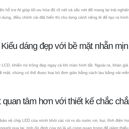
n hỗ trợ AI giúp tối ưu hóa độ rõ nét và sắc nét để mang lại trải nghiệ
 dung, điều chỉnh cài đặt hiển thị cho từng cảnh riêng lẻ để tạo ra hìn
Kiểu dáng đẹp với bề mặt nhẵn mịn
CD, khiến nó trông đẹp ngay cả khi màn hình tắt. Ngoài ra, khán gi
bề mặt, chúng có thể được loại bỏ đơn giản bằng cách lau bằng vải mề
t quan tâm hơn với thiết kế chắc ch
 vệ chip LED của mình khỏi các rủi ro do nước rơi, bụi, tĩnh điện ho
người qua lại, tính ổn định của nó là vô cùng quan trọng để giảm thiểu