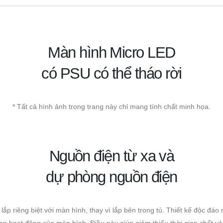
Màn hình Micro LED
có PSU có thể tháo rời
* Tất cả hình ảnh trong trang này chỉ mang tính chất minh họa.
Nguồn điện từ xa và
dự phòng nguồn điện
p riêng biệt với màn hình, thay vì lắp bên trong tủ. Thiết kế độc đá
n hoạt động của màn hình. Điều này giúp giảm thiểu thời gian chết và t