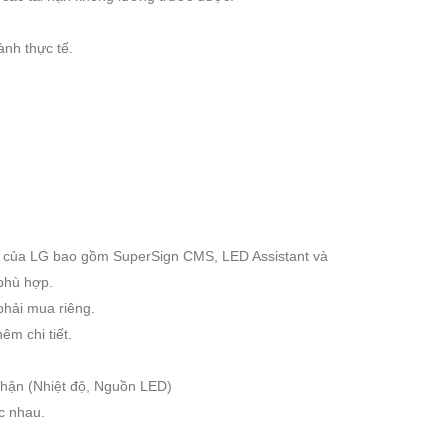
ành thực tế.
m của LG bao gồm SuperSign CMS, LED Assistant và
phù hợp.
phải mua riêng.
êm chi tiết.
 nhận (Nhiệt độ, Nguồn LED)
c nhau.