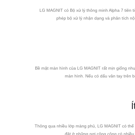
LG MAGNIT có Bộ xử lý thông minh Alpha 7 tiên tiế
phép bộ xử lý nhận dạng và phân tích nội
Bề mặt màn hình của LG MAGNIT rất mịn giống như L
màn hình. Nếu có dấu vân tay trên 
Í
Thông qua nhiều lớp màng phủ, LG MAGNIT có thể bảo
đặt ở những nơi công cộng có nhiều 