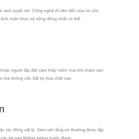
m xem tuyệt vời. Công nghệ AI tiên tiến của nó cho
h ảnh chân thực và sống động nhất có thể.
ả hoặc người lắp đặt cảm thấy mềm mại khi chạm vào
m mà không cần bất kỳ hóa chất nào.
ắn
ặc tác động vật lý. Xem xét rằng nó thường được lắp
 các tai nạn không lường trước được.