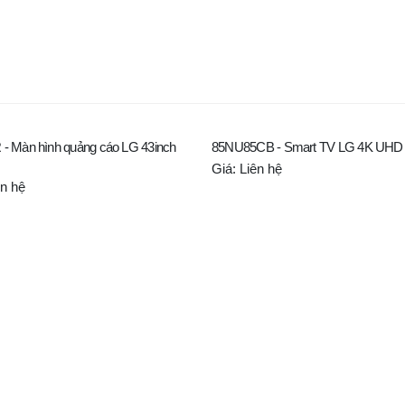
- Màn hình quảng cáo LG 43inch
85NU85CB - Smart TV LG 4K UHD 
Giá: Liên hệ
ên hệ