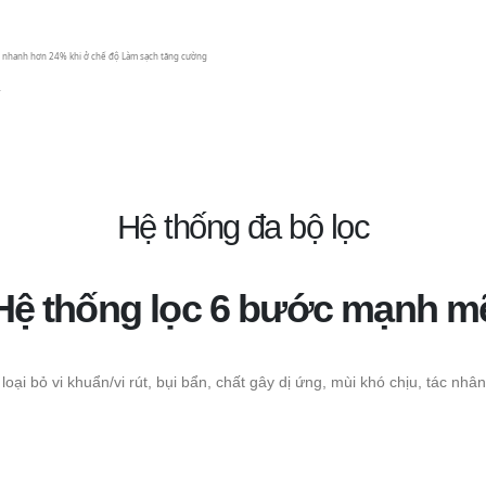
ch nhanh hơn 24% khi ở chế độ Làm sạch tăng cường
.
Hệ thống đa bộ lọc
Hệ thống lọc 6 bước mạnh m
loại bỏ vi khuẩn/vi rút, bụi bẩn, chất gây dị ứng, mùi khó chịu, tác nhâ