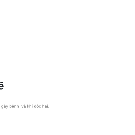
ẽ
n gây bệnh và khí độc hại.