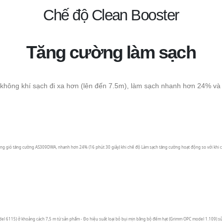
Chế độ Clean Booster
Tăng cường làm sạch
 không khí sạch đi xa hơn (lên đến 7.5m), làm sạch nhanh hơn 24% v
động gió tăng cường AS309DWA, nhanh hơn 24% (16 phút 30 giây) khi chế độ Làm sạch tăng cường hoạt động so với khi
115) ở khoảng cách 7,5 m từ sản phẩm - Đo hiệu suất loại bỏ bụi mịn bằng bộ đếm hạt (Grimm OPC model 1.109) sử 