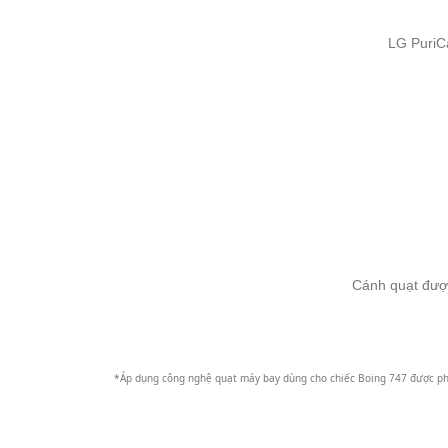
LG PuriC
Cánh quạt được
*Áp dụng công nghệ quạt máy bay dùng cho chiếc Boing 747 được phát