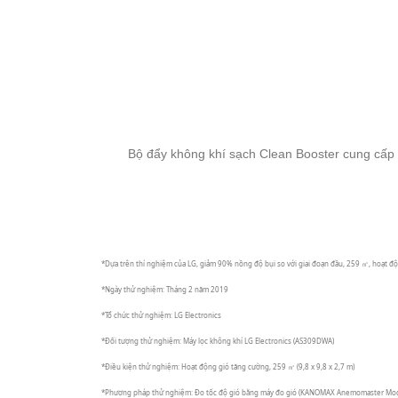
Bộ đẩy không khí sạch Clean Booster cung cấp
*Dựa trên thí nghiệm của LG, giảm 90% nồng độ bụi so với giai đoạn đầu, 259 ㎡, hoạt 
*Ngày thử nghiệm: Tháng 2 năm 2019
*Tổ chức thử nghiệm: LG Electronics
*Đối tượng thử nghiệm: Máy lọc không khí LG Electronics (AS309DWA)
*Điều kiện thử nghiệm: Hoạt động gió tăng cường, 259 ㎥ (9,8 x 9,8 x 2,7 m)
*Phương pháp thử nghiệm: Đo tốc độ gió bằng máy đo gió (KANOMAX Anemomaster Model 6