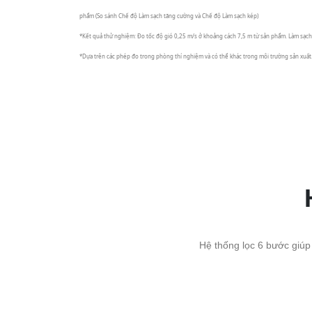
phẩm (So sánh Chế độ Làm sạch tăng cường và Chế độ Làm sạch kép)
*Kết quả thử nghiệm: Đo tốc độ gió 0,25 m/s ở khoảng cách 7,5 m từ sản phẩm. Làm sạ
*Dựa trên các phép đo trong phòng thí nghiệm và có thể khác trong môi trường sản xuất
Hệ thống lọc 6 bước giúp 