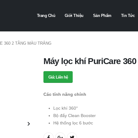
Trang Chủ
Giới Thiệu
Sản Phẩm
Tin Tức
E 360 2 TẦNG MÀU TRẮNG
Máy lọc khí PuriCare 360
Giá: Liên hệ
Các tính năng chính
Lọc khí 360°
Bộ đẩy Clean Booster
Hệ thống lọc 6 bước