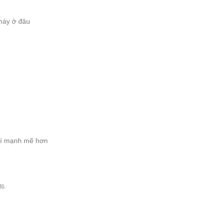
máy ở đâu
khí mạnh mẽ hơn
độ.