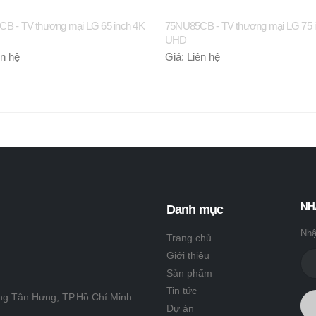
B - TV thương mại LG 65 inch 4K
75NU85CB - TV thương mại LG 75 
UHD
ên hệ
Giá: Liên hệ
NH
Danh mục
Nhậ
Trang chủ
Giới thiệu
Sản phẩm
Tin tức
ng Tân Hưng, TP.Hồ Chí Minh
Dự án