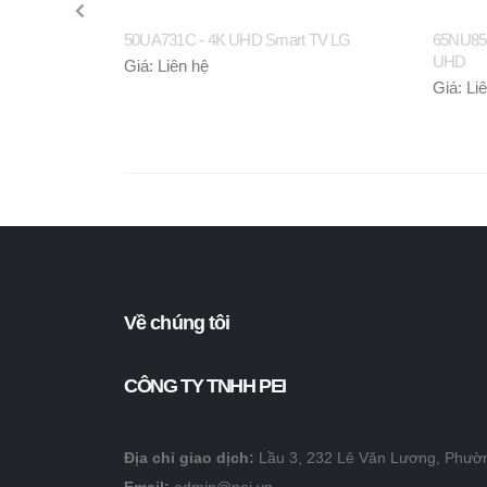
50UA731C - 4K UHD Smart TV LG
65NU85C
UHD
Giá: Liên hệ
Giá: Li
Về chúng tôi
CÔNG TY TNHH PEI
Địa chỉ giao dịch:
Lầu 3, 232 Lê Văn Lương, Phườ