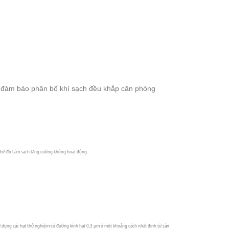
à đảm bảo phân bố khí sạch đều khắp căn phòng
 chế độ Làm sạch tăng cường không hoạt động.
dụng các hạt thử nghiệm có đường kính hạt 0,3 μm ở một khoảng cách nhất định từ sản