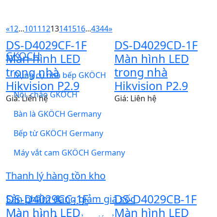
«
1
2
...
10
11
12
13
14
15
16
...
43
44
»
DS-D4029CF-1F
DS-D4029CD-1F
GKÖCH
Màn hình LED
Màn hình LED
trong nhà
trong nhà
Dụng cụ nhà bếp GKÖCH
Hikvision P2.9
Hikvision P2.9
Nồi, chảo GKÖCH
Giá: Liên hệ
Giá: Liên hệ
Bàn là GKÖCH Germany
Bếp từ GKÖCH Germany
Máy vắt cam GKÖCH Germany
Thanh lý hàng tồn kho
DS-D4029CC-1F
DS-D4029CB-1F
Sản phẩm đang giảm giá sốc
Màn hình LED
Màn hình LED