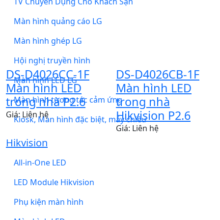
TV Chuyên Dụng Cho Khách Sạn
Màn hình quảng cáo LG
Màn hình ghép LG
Hội nghị truyền hình
DS-D4026CC-1F
DS-D4026CB-1F
Màn hình LED LG
Màn hình LED
Màn hình LED
trong nhà P2.6
trong nhà
Màn hình tương tác cảm ứng
Hikvision P2.6
Giá: Liên hệ
Kiosk, Màn hình đặc biệt, máy chiếu
Giá: Liên hệ
Hikvision
All-in-One LED
LED Module Hikvision
Phụ kiện màn hình