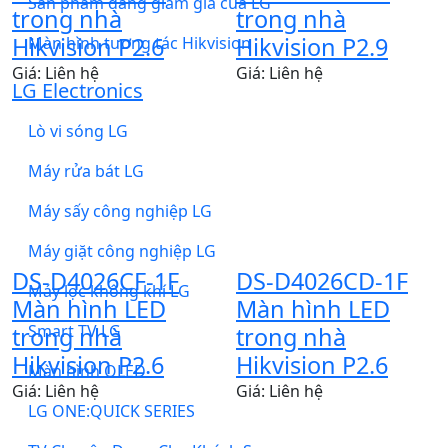
Sản phẩm đang giảm giá của LG
trong nhà
trong nhà
Hikvision P2.6
Hikvision P2.9
Màn hình tương tác Hikvision
Giá: Liên hệ
Giá: Liên hệ
LG Electronics
Lò vi sóng LG
Máy rửa bát LG
Máy sấy công nghiệp LG
Máy giặt công nghiệp LG
DS-D4026CF-1F
DS-D4026CD-1F
Máy lọc không khí LG
Màn hình LED
Màn hình LED
Smart TV LG
trong nhà
trong nhà
Hikvision P2.6
Hikvision P2.6
Màn hình OLED
Giá: Liên hệ
Giá: Liên hệ
LG ONE:QUICK SERIES