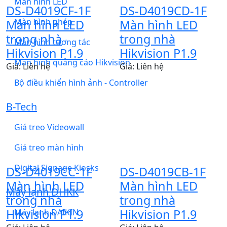
Màn hình LED
DS-D4019CF-1F
DS-D4019CD-1F
Màn hình ghép
Màn hình LED
Màn hình LED
trong nhà
trong nhà
Màn hình tương tác
Hikvision P1.9
Hikvision P1.9
Màn hình quảng cáo Hikvision
Giá: Liên hệ
Giá: Liên hệ
Bộ điều khiển hình ảnh - Controller
B-Tech
Giá treo Videowall
Giá treo màn hình
Digital Signage Kiosks
DS-D4019CC-1F
DS-D4019CB-1F
Màn hình LED
Màn hình LED
Máy lạnh ĐHKK
trong nhà
trong nhà
Hikvision P1.9
Hikvision P1.9
Máy lạnh DAIKIN