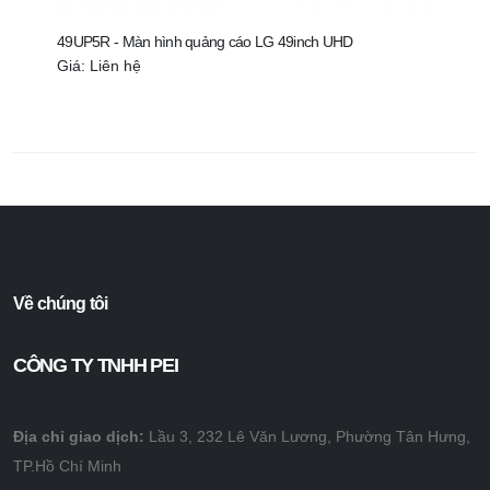
49UP5R - Màn hình quảng cáo LG 49inch UHD
43UP
Giá: Liên hệ
Giá:
Về chúng tôi
CÔNG TY TNHH PEI
Địa chỉ giao dịch:
Lầu 3, 232 Lê Văn Lương, Phường Tân Hưng,
TP.Hồ Chí Minh