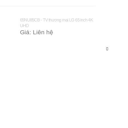
65NU85CB - TV thương mại LG 65 inch 4K
75NU85CB - TV 
UHD
UHD
Giá: Liên hệ
Giá: Liên