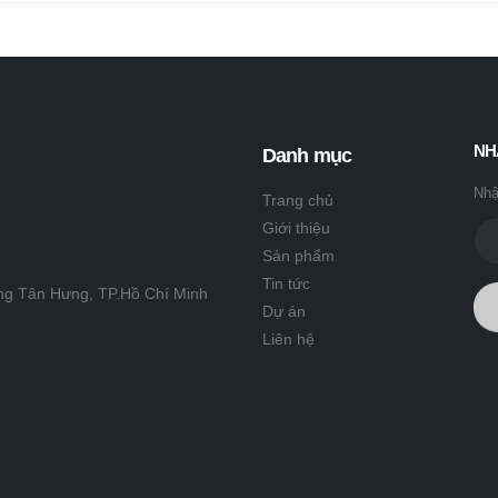
NH
Danh mục
Nhậ
Trang chủ
Giới thiệu
Sản phẩm
Tin tức
ng Tân Hưng, TP.Hồ Chí Minh
Dự án
Liên hệ