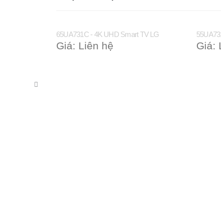
65UA731C - 4K UHD Smart TV LG
55UA73
Giá: Liên hệ
Giá: 