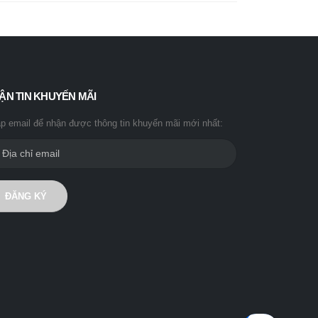
ẬN TIN KHUYẾN MÃI
p email để nhận được thông tin khuyến mãi mới nhất:
ĐĂNG KÝ