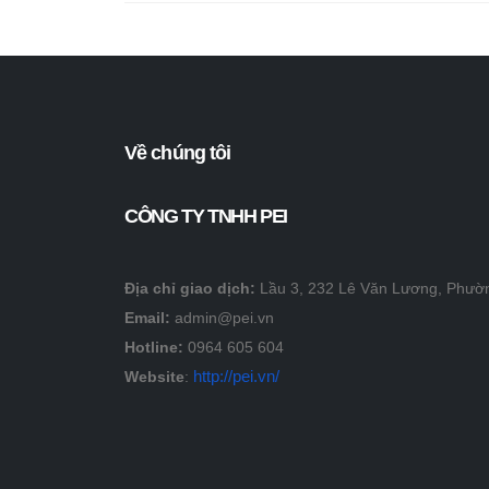
Về chúng tôi
CÔNG TY TNHH PEI
Địa chỉ giao dịch:
Lầu 3, 232 Lê Văn Lương, Phườ
Email:
admin@pei.vn
Hotline:
0964 605 604
http://pei.vn/
Website
: