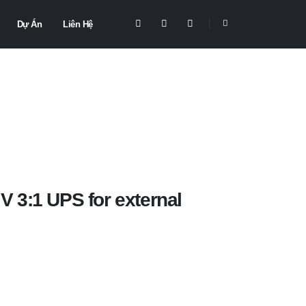
Dự Án
Liên Hệ
 3:1 UPS for external