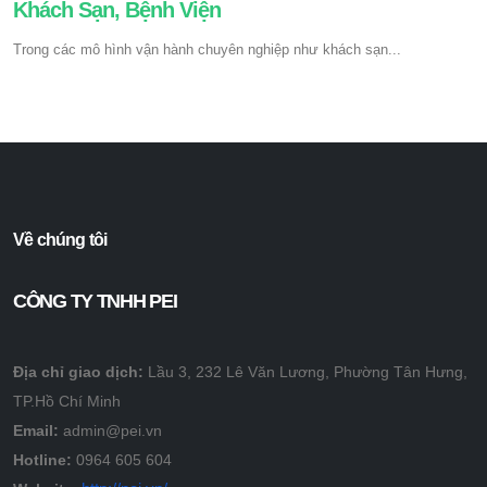
Khách Sạn, Bệnh Viện
Trong các mô hình vận hành chuyên nghiệp như khách sạn...
Về chúng tôi
CÔNG TY TNHH PEI
Địa chỉ giao dịch:
Lầu 3, 232 Lê Văn Lương, Phường Tân Hưng,
TP.Hồ Chí Minh
Email:
admin@pei.vn
Hotline:
0964 605 604