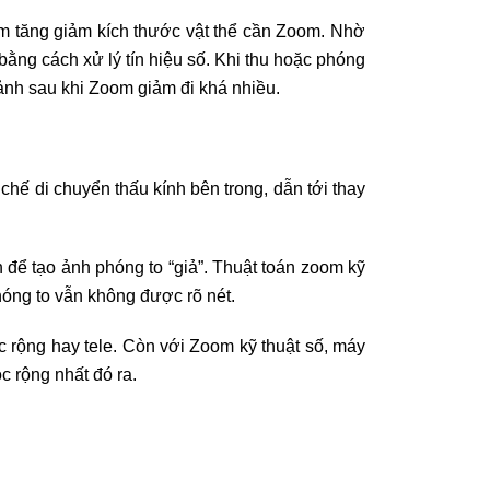
ằm tăng giảm kích thước vật thể cần Zoom. Nhờ
bằng cách xử lý tín hiệu số. Khi thu hoặc phóng
ảnh sau khi Zoom giảm đi khá nhiều.
hế di chuyển thấu kính bên trong, dẫn tới thay
h để tạo ảnh phóng to “giả”. Thuật toán zoom kỹ
hóng to vẫn không được rõ nét.
c rộng hay tele. Còn với Zoom kỹ thuật số, máy
c rộng nhất đó ra.