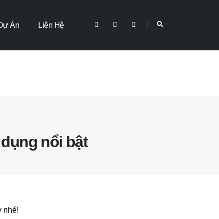
Dự Án
Liên Hệ
dụng nổi bật
y nhé!