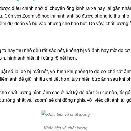
được điều chỉnh nhờ di chuyển ống kính ra xa hay lại gần nh
u. Còn với Zoom số học thì hình ảnh số được phóng to thu nhỏ 
ềm dự đoán và bù vào những chỗ hao hụt. Do vậy, chất lượng 
 hay thu nhỏ đều rất sắc nét, không bị vỡ ảnh hay mờ do cơ c
ơn, hình ảnh hiển thị cũng rõ nét hơn.
uật số lại dễ bị mất nét, vỡ hình khi phóng to do cơ chế cắt ản
điểm ảnh để giữ nhiều chi tiết hơn, tuy nhiên bức ảnh sau khi p
cho chất lượng hình ảnh cao ở bất kỳ độ dài tiêu cự nào, từ gó
cự rộng nhất và "zoom" sẽ chỉ đồng nghĩa với việc cắt ảnh từ gó
Khác biệt về chất lượng