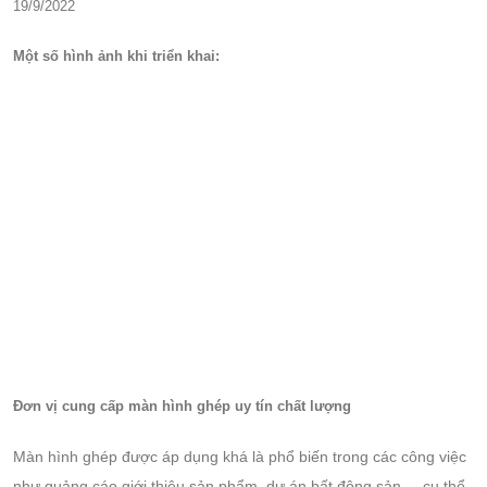
19/9/2022
Một số hình ảnh khi triển khai:
Đơn vị cung cấp màn hình ghép uy tín chất lượng
Màn hình ghép được áp dụng khá là phổ biến trong các công việc
như quảng cáo giới thiệu sản phẩm, dự án bất động sản ... cụ thể