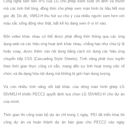
Công nghệ tấm nền IPS của LG cho phép kiểm soát ổn định và mượt
mà các tinh thể lỏng, đồng thời cho phép xem màn hình từ hầu hết mọi
góc độ. Do đó, VM5J-H thu hút sự chú ý của nhiều người xem hơn với
màu sắc sống động như thật, bất kể họ đang xem ở vị trí nào.
Bốn video khác nhau có thể được phát đồng thời thông qua các ứng
dụng web và các hiệu ứng hoạt ảnh khác nhau, chẳng hạn như chia tỷ lệ
hoặc xoay, được thêm vào nội dung bằng cách sử dụng các hiệu ứng
chuyển tiếp CSS (Cascading Style Sheets). Tính năng phát trực tuyến
theo thời gian thực cũng có sẵn, mang đến sự linh hoạt trong việc tổ
chức và đa dạng hóa nội dung mà không bị giới hạn dung lượng.
Và còn nhiều tính năng nổi bật khác của dòng màn hình ghép
LG
55VM5J-H khiến
PECC2 quyết định lựa chọn
LG 55VM5J-H cho dự án
của mình.
Thời gian thi công toàn bộ dự án chỉ trong 1 ngày, PEI đã triển khai thi
công dự án và hoàn thành dự án bàn giao cho
PECC2 vào ngày