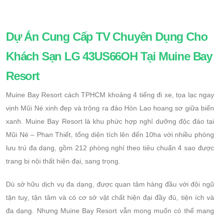
Dự Án Cung Cấp TV Chuyên Dụng Cho
Khách Sạn LG 43US66OH Tại Muine Bay
Resort
Muine Bay Resort cách TPHCM khoảng 4 tiếng đi xe, tọa lạc ngay
vịnh Mũi Né xinh đẹp và trông ra đảo Hòn Lao hoang sơ giữa biển
xanh. Muine Bay Resort là khu phức hợp nghỉ dưỡng độc đáo tại
Mũi Né – Phan Thiết, tổng diện tích lên đến 10ha với nhiều phòng
lưu trú đa dạng, gồm 212 phòng nghỉ theo tiêu chuẩn 4 sao được
trang bị nội thất hiện đại, sang trọng.
Dù sở hữu dịch vụ đa dạng, được quan tâm hàng đầu với đội ngũ
tận tuỵ, tận tâm và có cơ sở vật chất hiện đại đầy đủ, tiện ích và
đa dạng. Nhưng Muine Bay Resort vẫn mong muốn có thể mang