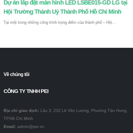
Dự án lăp đặt màn hình LED LSBE015-GD LG tại
Hội Trường Thành Uỷ Thành Phố Hồ Chí Minh
Tại một trong những công trình trọng điểm của thành phố – Hội...
Về chúng tôi
CÔNG TY TNHH PEI
Địa chỉ giao dịch:
Lầu 3, 232 Lê Văn Lương, Phường Tân Hưng,
TP.Hồ Chí Minh
Email:
admin@pei.vn