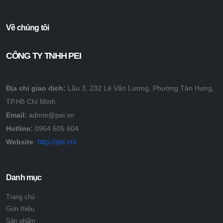
Về chúng tôi
CÔNG TY TNHH PEI
Địa chỉ giao dịch:
Lầu 3, 232 Lê Văn Lương, Phường Tân Hưng,
TP.Hồ Chí Minh
Email:
admin@pei.vn
Hotline:
0964 605 604
http://pei.vn/
Website
:
Danh mục
Trang chủ
Giới thiệu
Sản phẩm