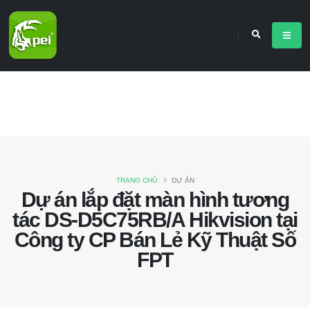
TRANG CHỦ
DỰ ÁN
Dự án lắp đặt màn hình tương
tác DS-D5C75RB/A Hikvision tại
Công ty CP Bán Lẻ Kỹ Thuật Số
FPT