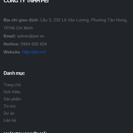
CÔNG TY TNHH PEI
Địa chỉ giao dịch:
Lầu 3, 232 Lê Văn Lương, Phường Tân Hưng,
TP.Hồ Chí Minh
Email:
admin@pei.vn
Hotline:
0964 605 604
http://pei.vn/
Website
:
Danh mục
Trang chủ
Giới thiệu
Sản phẩm
Tin tức
Dự án
Liên hệ