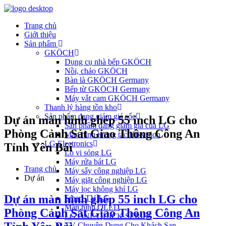
Trang chủ
Giới thiệu
Sản phẩm
GKÖCH
Dụng cụ nhà bếp GKÖCH
Nồi, chảo GKÖCH
Bàn là GKÖCH Germany
Bếp từ GKÖCH Germany
Máy vắt cam GKÖCH Germany
Thanh lý hàng tồn kho
Sản phẩm đang giảm giá sốc
Dự án màn hình ghép 55 inch LG cho
Sản phẩm đang giảm giá của LG
Phòng Cảnh Sát Giao Thông Công An
Màn hình tương tác Hikvision
LG Electronics
Tỉnh Yên Bái
Lò vi sóng LG
Máy rửa bát LG
Trang chủ
Máy sấy công nghiệp LG
Dự án
Máy giặt công nghiệp LG
Máy lọc không khí LG
Dự án màn hình ghép 55 inch LG cho
Smart TV LG
Màn hình OLED
Phòng Cảnh Sát Giao Thông Công An
LG ONE:QUICK SERIES
TV Chuyên Dụng Cho Khách Sạn