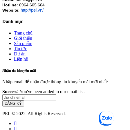
Hotline:
0964 605 604
http://pei.vn/
Website
:
Danh mục
Trang chủ
Giới thiệu
Sản phẩm
Tin tức
Dự án
Liên hệ
Nhận tin khuyến mãi
Nhập email để nhận được thông tin khuyến mãi mới nhất:
Success!
You've been added to our email list.
ĐĂNG KÝ
PEI. © 2022. All Rights Reserved.