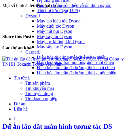
Hệ thống làm mát
Bảo vệ chống sốc điện và ổn định nguồn
Một số hình ảnh triển khai dự án:
Thiết bị lưu điện( UPS)
Dyson
Máy tạo kiểu tóc Dyson
Máy duỗi tóc Dyson
Máy hút bụi Dyson
Share this Post
Máy sấy tóc Dyson
Máy lọc không khí Dyson
Máy sấy tay Dyson
Các dự án khác
Casper
Điều hòa tủ đứng một chiều/ hai chiều
Điều hòa giấu trần nối ống gió - một chiều
Điều hòa âm trần đa hướng thổi - hai chiều
Điều hòa âm trần đa hướng thổi - một chiều
Tin tức
Tin sản phẩm
Tin khuyến mãi
Tin tuyển dụng
Tin doanh nghiệp
Dự án
Liên hệ
Dự án lắp đặt màn hình tương tác DS-