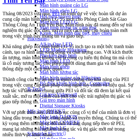
Tỉnh Yên Bái
Màn hình quảng cáo LG
Màn hình ghép LG
Tháng 08/2023 vừa qua,
PEI
rất vinh dự về việc hoàn tất dự án
Hội nghị truyền hình
cung cấp màn hình ghép LG 55 inch cho Phòng Cảnh Sát Giao
Màn hình LED LG
Thông Công An Tỉnh Yên Bái. Màn hình này đã mang đến sự trải
Màn hình tương tác cảm ứng
nghiệm thị giác độc đáo, mở ra một cách tiếp cận hoàn toàn mới
Kiosk, Màn hình đặc biệt, máy chiếu
trong việc trình bày thông tin và giao tiếp.
Hikvision
All-in-One LED
Khả năng ghép nối màn hình LG 55 inch tạo ra một bức tranh toàn
LED Module Hikvision
cảnh, tạo ra hình ảnh sống động và chất lượng cao. Với kích thước
Phụ kiện màn hình
ấn tượng, màn hình không chỉ là công cụ hiển thị thông tin mà còn
Màn hình LED
là cỗ máy tương tác, cho phép người dùng tham gia và thể hiện
Màn hình ghép
thông điệp một cách trực quan.
Màn hình tương tác
Màn hình quảng cáo Hikvision
Thành công của dự án này là minh chứng cho khả năng của PEI
Bộ điều khiển hình ảnh - Controller
trong việc cung cấp giải pháp công nghệ tùy chỉnh và hiệu quả. Sự
B-Tech
hợp tác và tầm nhìn chung giữa PEI và đối tác đã đem lại kết quả
Giá treo Videowall
xuất sắc, mở ra một cánh cửa mới cho việc trải nghiệm thị giác và
Giá treo màn hình
giao tiếp thông tin.
Digital Signage Kiosks
Máy lạnh ĐHKK
Với sự phát triển này, PEI tiếp tục củng cố vị thế của mình là đơn vị
Máy lạnh DAIKIN
hàng đầu trong lĩnh vực công nghệ và truyền thông. Chúng ta có thể
Máy lạnh COMFEE
kỳ vọng thêm những sự đổi mới và ứng dụng tiếp theo từ PEI,
Máy lạnh LG
mang lại những trải nghiệm tương tác và thị giác mới mẻ trong
Schneider Electric
nhiều lĩnh vực khác nhau.