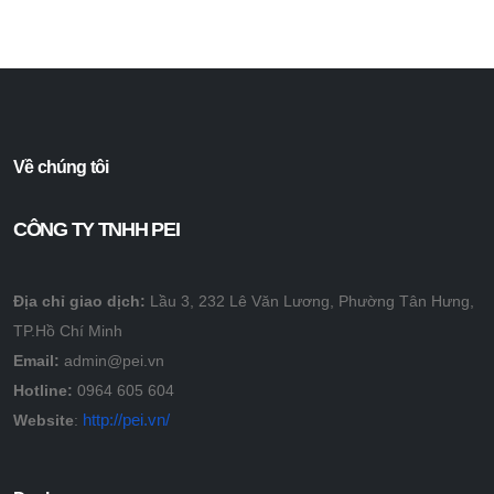
Về chúng tôi
CÔNG TY TNHH PEI
Địa chỉ giao dịch:
Lầu 3, 232 Lê Văn Lương, Phường Tân Hưng,
TP.Hồ Chí Minh
Email:
admin@pei.vn
Hotline:
0964 605 604
http://pei.vn/
Website
: