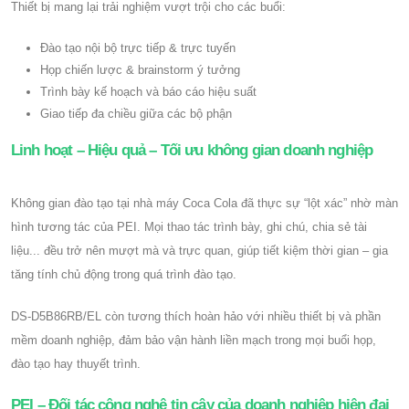
Thiết bị mang lại trải nghiệm vượt trội cho các buổi:
Đào tạo nội bộ trực tiếp & trực tuyến
Họp chiến lược & brainstorm ý tưởng
Trình bày kế hoạch và báo cáo hiệu suất
Giao tiếp đa chiều giữa các bộ phận
Linh hoạt – Hiệu quả – Tối ưu không gian doanh nghiệp
Không gian đào tạo tại nhà máy Coca Cola đã thực sự “lột xác” nhờ màn
hình tương tác của PEI. Mọi thao tác trình bày, ghi chú, chia sẻ tài
liệu... đều trở nên mượt mà và trực quan, giúp tiết kiệm thời gian – gia
tăng tính chủ động trong quá trình đào tạo.
DS-D5B86RB/EL còn tương thích hoàn hảo với nhiều thiết bị và phần
mềm doanh nghiệp, đảm bảo vận hành liền mạch trong mọi buổi họp,
đào tạo hay thuyết trình.
PEI – Đối tác công nghệ tin cậy của doanh nghiệp hiện đại