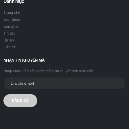
Danh mục
Trang chủ
Giới thiệu
Sản phẩm
Tin tức
Dự án
Liên hệ
NHẬN TIN KHUYẾN MÃI
Nhập email để nhận được thông tin khuyến mãi mới nhất:
ĐĂNG KÝ