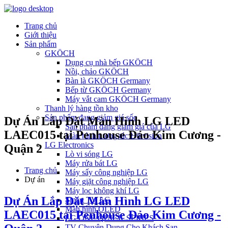
Trang chủ
Giới thiệu
Sản phẩm
GKÖCH
Dụng cụ nhà bếp GKÖCH
Nồi, chảo GKÖCH
Bàn là GKÖCH Germany
Bếp từ GKÖCH Germany
Máy vắt cam GKÖCH Germany
Thanh lý hàng tồn kho
Sản phẩm đang giảm giá sốc
Dự Án Lắp Đặt Màn Hình LG LED
Sản phẩm đang giảm giá của LG
LAEC015 tại Penhouse Đảo Kim Cương -
Màn hình tương tác Hikvision
LG Electronics
Quận 2
Lò vi sóng LG
Máy rửa bát LG
Trang chủ
Máy sấy công nghiệp LG
Dự án
Máy giặt công nghiệp LG
Máy lọc không khí LG
Dự Án Lắp Đặt Màn Hình LG LED
Smart TV LG
Màn hình OLED
LAEC015 tại Penhouse Đảo Kim Cương -
LG ONE:QUICK SERIES
TV Chuyên Dụng Cho Khách Sạn