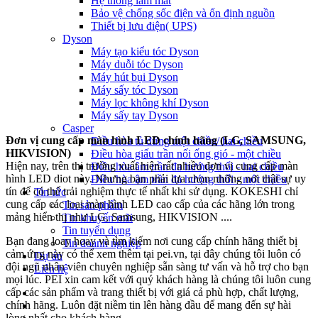
Hệ thống làm mát
Bảo vệ chống sốc điện và ổn định nguồn
Thiết bị lưu điện( UPS)
Dyson
Máy tạo kiểu tóc Dyson
Máy duỗi tóc Dyson
Máy hút bụi Dyson
Máy sấy tóc Dyson
Máy lọc không khí Dyson
Máy sấy tay Dyson
Casper
Đơn vị cung cấp màn hình LED chính hãng (LG, SAMSUNG,
Điều hòa tủ đứng một chiều/ hai chiều
HIKVISION)
Điều hòa giấu trần nối ống gió - một chiều
Hiện nay, trên thị trường xuất hiện rất nhiều đơn vị cung cấp màn
Điều hòa âm trần đa hướng thổi - hai chiều
hình LED diot này. Nhưng bạn phải lựa chọn những nơi thật sự uy
Điều hòa âm trần đa hướng thổi - một chiều
tín để có thể trải nghiệm thực tế nhất khi sử dụng. KOKESHI chỉ
Tin tức
cung cấp các loại màn hình LED cao cấp của các hãng lớn trong
Tin sản phẩm
mảng hiển thị như LG, Samsung, HIKVISION ....
Tin khuyến mãi
Tin tuyển dụng
Bạn đang loay hoay và tìm kiếm nơi cung cấp chính hãng thiết bị
Tin doanh nghiệp
cảm ứng này có thể xem thêm tại pei.vn, tại đây chúng tôi luôn có
Dự án
đội ngũ nhân viên chuyên nghiệp sẵn sàng tư vấn và hỗ trợ cho bạn
Liên hệ
mọi lúc. PEI xin cam kết với quý khách hàng là chúng tôi luôn cung
cấp các sản phẩm và trang thiết bị với giá cả phù hợp, chất lượng,
chính hãng. Luôn đặt niềm tin lên hàng đầu để mang đến sự hài
lòng nhất cho khách hàng.