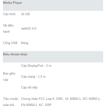
Media Player
Cấu hình
16 GB
Hệ điều
webOS 4.0
hành
Cổng USB
Đúng
Điều khoản khác
Cáp DisplayPort - 2 m
Bao gồm
Cáp mạng - 1,5 m
cáp
Cáp nối tiếp
Tiêu chuẩn
Chứng nhận FCC Loại A, EMC, UL 60950-1, IEC 60950-1,
tuân thủ
EN 60950-1, KC, ERP