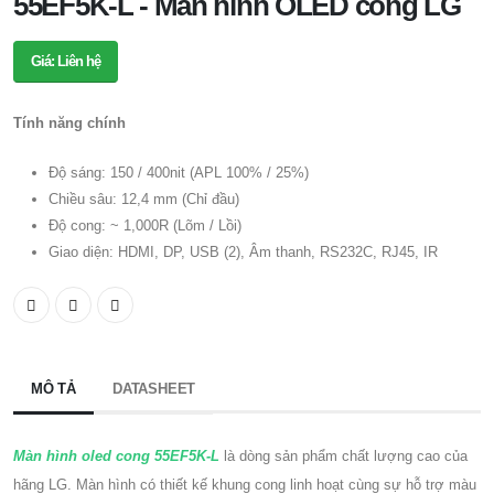
55EF5K-L - Màn hình OLED cong LG
Giá: Liên hệ
Tính năng chính
Độ sáng: 150 / 400nit (APL 100% / 25%)
Chiều sâu: 12,4 mm (Chỉ đầu)
Độ cong: ~ 1,000R (Lõm / Lồi)
Giao diện: HDMI, DP, USB (2), Âm thanh, RS232C, RJ45, IR
MÔ TẢ
DATASHEET
Màn hình oled cong 55EF5K-L
là dòng sản phẩm chất lượng cao của
hãng LG. Màn hình có thiết kế khung cong linh hoạt cùng sự hỗ trợ màu