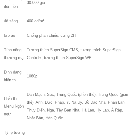
30.000 giờ
đèn nền
độ sáng
400 cd/m²
lớp áo
Chống phản chiếu, cứng 2H
Tính năng
Tương thích SuperSign CMS, tương thích SuperSign
thương mại
Control+, tương thích SuperSign WB
Định dạng
1080p
hiển thị
Đan Mạch, Séc, Trung Quốc (phồn thể), Trung Quốc (giản
Hiển thị
thể), Anh, Đức, Pháp, Ý, Na Uy, Bồ Đào Nha, Phần Lan,
Menu Ngôn
Thụy Điển, Nga, Tây Ban Nha, Hà Lan, Hy Lạp, Ả Rập,
ngữ
Nhật Bản, Hàn Quốc
Tỷ lệ tương