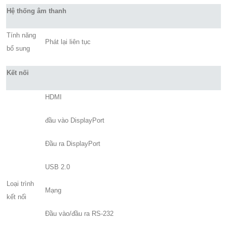
Hệ thống âm thanh
Tính năng
Phát lại liên tục
bổ sung
Kết nối
HDMI
đầu vào DisplayPort
Đầu ra DisplayPort
USB 2.0
Loại trình
Mạng
kết nối
Đầu vào/đầu ra RS-232