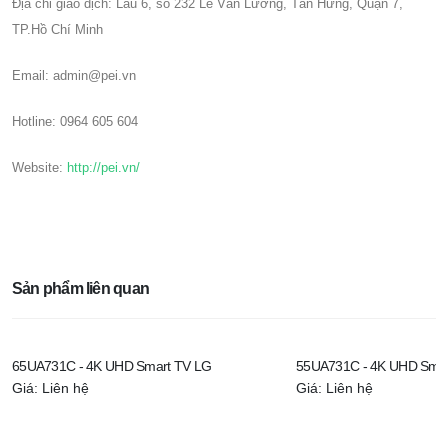
Địa chỉ giao dịch: Lầu 6, số 232 Lê Văn Lương, Tân Hưng, Quận 7,
TP.Hồ Chí Minh
Email: admin@pei.vn
Hotline: 0964 605 604
Website:
http://pei.vn/
Sản phẩm liên quan
65UA731C - 4K UHD Smart TV LG
55UA731C - 4K UHD Smar
Giá: Liên hệ
Giá: Liên hệ