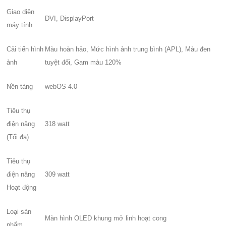
Giao diện
DVI, DisplayPort
máy tính
Cải tiến hình
Màu hoàn hảo, Mức hình ảnh trung bình (APL), Màu đen
ảnh
tuyệt đối, Gam màu 120%
Nền tảng
webOS 4.0
Tiêu thụ
điện năng
318 watt
(Tối đa)
Tiêu thụ
điện năng
309 watt
Hoạt động
Loại sản
Màn hình OLED khung mở linh hoạt cong
phẩm