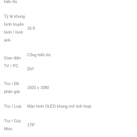
hiển thị
Tỷ lệ khung
hình truyền
16:9
hình / hình
ảnh
Cổng hiển thị
Giao diện
TV / PC
DVI
Tivi / Độ
1920 x 1080
phân giải
Tivi / Loại
Màn hình OLED khung mở linh hoạt
Tivi / Góc
178°
Nhìn