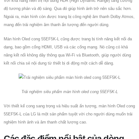
Với khả năng hiển thị nội dung HDR (High Dynamic Range) tăng cường
độ tương phản và độ sáng. Qua đó giúp hình ảnh trở nên sâu sắc hơn.
Ngoài ra, màn hình còn được trang bị công nghệ âm thanh Dolby Atmos,
mang đến trải nghiệm âm thanh ấn tượng đến người dùng.
Màn hình Oled cong 55EF5K-L cũng được trang bị tính năng kết nối đa
dạng, bao gồm cổng HDMI, USB và các cổng mạng. Nó cũng có khả
năng kết nối không dây thông qua Wi-Fi và Bluetooth, giúp người dùng
kết nối chia sẻ nội dung từ thiết bị di động một cách dễ dàng.
Trải nghiệm siêu phẩm màn hình oled cong 55EF5K-L
Với thiết kế cong sang trọng và hiệu suất ấn tượng, màn hình Oled cong
55EF5K-L của LG là một sản phẩm tuyệt vời cho người dùng muốn trải
nghiệm hình ảnh và âm thanh chất lượng cao.
Các đặc điểm nổi bật của dòng