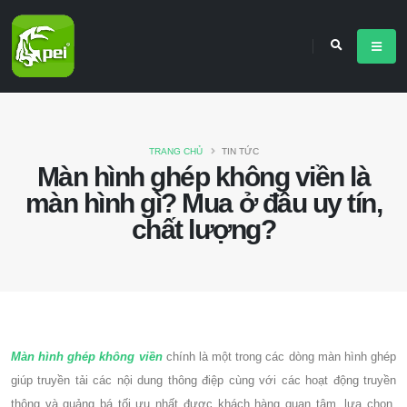
TRANG CHỦ
TIN TỨC
Màn hình ghép không viền là
màn hình gì? Mua ở đâu uy tín,
chất lượng?
Màn hình ghép không viền
chính là một trong các dòng màn hình ghép
giúp truyền tải các nội dung thông điệp cùng với các hoạt động truyền
thông và quảng bá tối ưu nhất được khách hàng quan tâm, lựa chọn.