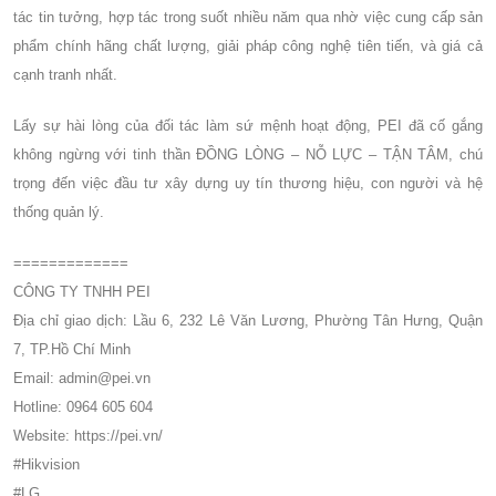
tác tin tưởng, hợp tác trong suốt nhiều năm qua nhờ việc cung cấp sản
phẩm chính hãng chất lượng, giải pháp công nghệ tiên tiến, và giá cả
cạnh tranh nhất.
Lấy sự hài lòng của đối tác làm sứ mệnh hoạt động, PEI đã cố gắng
không ngừng với tinh thần ĐỒNG LÒNG – NỖ LỰC – TẬN TÂM, chú
trọng đến việc đầu tư xây dựng uy tín thương hiệu, con người và hệ
thống quản lý.
=============
CÔNG TY TNHH PEI
Địa chỉ giao dịch: Lầu 6, 232 Lê Văn Lương, Phường Tân Hưng, Quận
7, TP.Hồ Chí Minh
Email: admin@pei.vn
Hotline: 0964 605 604
Website: https://pei.vn/
#Hikvision
#LG