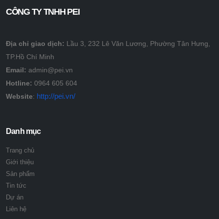
CÔNG TY TNHH PEI
Địa chỉ giao dịch:
Lầu 3, 232 Lê Văn Lương, Phường Tân Hưng,
TP.Hồ Chí Minh
Email:
admin@pei.vn
Hotline:
0964 605 604
http://pei.vn/
Website
:
Danh mục
Trang chủ
Giới thiệu
Sản phẩm
Tin tức
Dự án
Liên hệ