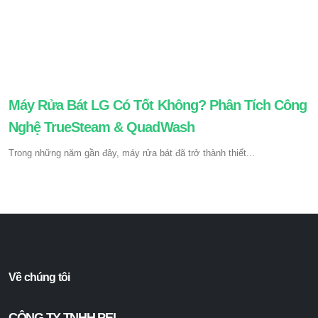
Máy Rửa Bát LG Có Tốt Không? Phân Tích Công
Nghệ TrueSteam & QuadWash
Trong những năm gần đây, máy rửa bát đã trở thành thiết...
Về chúng tôi
CÔNG TY TNHH PEI