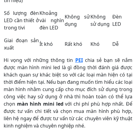
tín hiệu)
Số lượng đèn
Khoảng
Không sử
Không
Đèn
LED cần thiết ở
vài nghìn
dụng
sử dụng
LED
trong tivi
đèn LED
Giai đoạn sản
Ít khó
Rất khó
Khó
Dễ
xuất
Hi vọng với những thông tin
PEI
chia sẻ bạn sẽ nắm
được màn hình mini led là gì đồng thời đánh giá được
khách quan sự khác biệt so với các loại màn hiện có tại
thời điểm hiện tại. Nếu bạn đang muốn tìm hiểu các loại
màn hình nhằm cung cấp cho mục đích sử dụng trong
công việc hay sử dụng ở nhà thì hoàn toàn có thể lựa
chọn
màn hình mini led
với chi phí phù hợp nhất. Để
được tư vấn chi tiết và chọn mua màn hình phù hợp,
liên hệ ngay để được tư vấn từ các chuyên viên kỹ thuật
kinh nghiệm và chuyên nghiệp nhé.