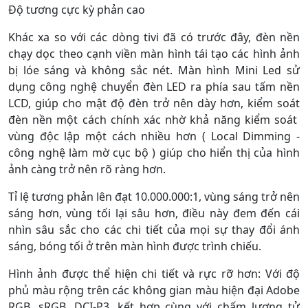
Độ tương cực kỳ phản cao
Khác xa so với các dòng tivi đã có trước đây, đèn nền
chạy dọc theo cạnh viền màn hình tái tạo các hình ảnh
bị lóe sáng và không sắc nét. Màn hình Mini Led sử
dụng công nghệ chuyển đèn LED ra phía sau tấm nền
LCD, giúp cho mật độ đèn trở nên dày hơn, kiểm soát
đèn nền một cách chính xác nhờ khả năng kiểm soát
vùng độc lập một cách nhiều hơn ( Local Dimming -
công nghệ làm mờ cục bộ ) giúp cho hiển thị của hình
ảnh càng trở nên rõ ràng hơn.
Tỉ lệ tương phản lên đạt 10.000.000:1, vùng sáng trở nên
sáng hơn, vùng tối lại sâu hơn, điều này đem đến cái
nhìn sâu sắc cho các chi tiết của mọi sự thay đổi ánh
sáng, bóng tối ở trên màn hình được trình chiếu.
Hình ảnh được thể hiện chi tiết và rực rỡ hơn: Với độ
phủ màu rộng trên các không gian màu hiện đại Adobe
RGB, sRGB, DCI-P3, kết hợp cùng với chấm lượng tử