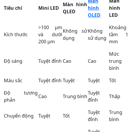
Màn
Màn
Màn hình
Tiêu chí
Mini LED
hình
hình
QLED
OLED
LED
>100 µm
Khoảng
Không sử
Không
Kích thước
và dưới
tầm 1
dụng
sử dụng
200 µm
mm
Mức
Độ sáng
Tuyệt đỉnh
Cao
Cao
trung
bình
Màu sắc
Tuyệt đỉnh
Tuyệt
Tuyệt
Tốt
Độ tương
Tuyệt
Cao
Trung bình
Thấp
phản
đỉnh
Tuyệt
Trung
Chuyển động
Tuyệt
Tốt
đỉnh
bình
Tuyệt