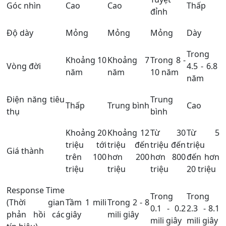
Góc nhìn
Cao
Cao
Thấp
đỉnh
Độ dày
Mỏng
Mỏng
Mỏng
Dày
Trong
Khoảng 10
Khoảng 7
Trong 8 -
Vòng đời
4.5 - 6.8
năm
năm
10 năm
năm
Điện năng tiêu
Trung
Thấp
Trung bình
Cao
thụ
bình
Khoảng 20
Khoảng 12
Từ 30
Từ 5
triệu tới
triệu đến
triệu đến
triệu
Giá thành
trên 100
hơn 200
hơn 800
đến hơn
triệu
triệu
triệu
20 triệu
Response Time
Trong
Trong
(Thời gian
Tầm 1 mili
Trong 2 - 8
0.1 - 0.2
2.3 - 8.1
phản hồi các
giây
mili giây
mili giây
mili giây