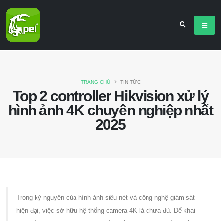
TRANG CHỦ
TIN TỨC
Top 2 controller Hikvision xử lý
hình ảnh 4K chuyên nghiệp nhất
2025
Trong kỷ nguyên của hình ảnh siêu nét và công nghệ giám sát
hiện đại, việc sở hữu hệ thống camera 4K là chưa đủ. Để khai