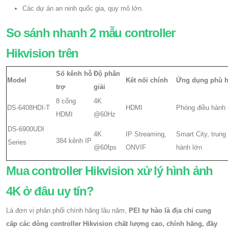
Các dự án an ninh quốc gia, quy mô lớn.
So sánh nhanh 2 mẫu controller
Hikvision trên
Số kênh hỗ
Độ phân
Model
Kết nối chính
Ứng dụng phù 
trợ
giải
8 cổng
4K
DS-6408HDI-T
HDMI
Phòng điều hành 
HDMI
@60Hz
DS-6900UDI
4K
IP Streaming,
Smart City, trung
384 kênh IP
Series
@60fps
ONVIF
hành lớn
Mua controller Hikvision xử lý hình ảnh
4K ở đâu uy tín?
Là đơn vị phân phối chính hãng lâu năm,
PEI tự hào là địa chỉ cung
cấp các dòng controller Hikvision chất lượng cao, chính hãng, đầy