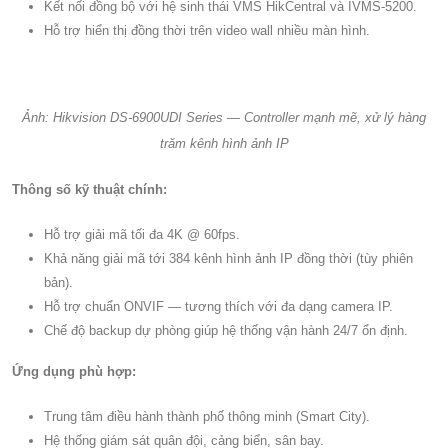
Kết nối đồng bộ với hệ sinh thái VMS HikCentral và IVMS-5200.
Hỗ trợ hiển thị đồng thời trên video wall nhiều màn hình.
Ảnh: Hikvision DS-6900UDI Series — Controller mạnh mẽ, xử lý hàng
trăm kênh hình ảnh IP​
Thông số kỹ thuật chính:
Hỗ trợ giải mã tối đa 4K @ 60fps.
Khả năng giải mã tới 384 kênh hình ảnh IP đồng thời (tùy phiên
bản).
Hỗ trợ chuẩn ONVIF — tương thích với đa dạng camera IP.
Chế độ backup dự phòng giúp hệ thống vận hành 24/7 ổn định.
Ứng dụng phù hợp:
Trung tâm điều hành thành phố thông minh (Smart City).
Hệ thống giám sát quân đội, cảng biển, sân bay.