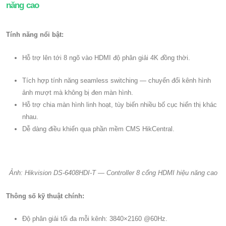
năng cao
​Tính năng nổi bật:
Hỗ trợ lên tới 8 ngõ vào HDMI độ phân giải 4K đồng thời.
Tích hợp tính năng seamless switching — chuyển đổi kênh hình
ảnh mượt mà không bị đen màn hình.
Hỗ trợ chia màn hình linh hoạt, tùy biến nhiều bố cục hiển thị khác
nhau.
Dễ dàng điều khiển qua phần mềm CMS HikCentral.
Ảnh: Hikvision DS-6408HDI-T — Controller 8 cổng HDMI hiệu năng cao​
Thông số kỹ thuật chính:
Độ phân giải tối đa mỗi kênh: 3840×2160 @60Hz.