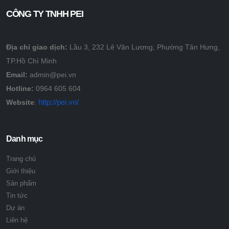
CÔNG TY TNHH PEI
Địa chỉ giao dịch:
Lầu 3, 232 Lê Văn Lương, Phường Tân Hưng,
TP.Hồ Chí Minh
Email:
admin@pei.vn
Hotline:
0964 605 604
http://pei.vn/
Website
:
Danh mục
Trang chủ
Giới thiệu
Sản phẩm
Tin tức
Dự án
Liên hệ