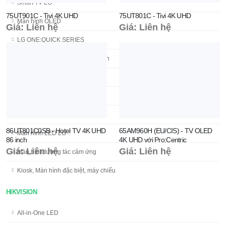
Smart TV LG
75UT901C - Tivi 4K UHD
75UT801C - Tivi 4K UHD
Màn hình OLED
Giá: Liên hệ
Giá: Liên hệ
LG ONE:QUICK SERIES
TV Chuyên Dụng Cho Khách Sạn
Màn hình quảng cáo LG
Màn hình ghép LG
Hội nghị truyền hình
86UT801C0SB - Hotel TV 4K UHD
65AM960H (EU/CIS) - TV OLED
Màn hình LED LG
86 inch
4K UHD với Pro:Centric
Giá: Liên hệ
Giá: Liên hệ
Màn hình tương tác cảm ứng
Kiosk, Màn hình đặc biệt, máy chiếu
HIKVISION
All-in-One LED